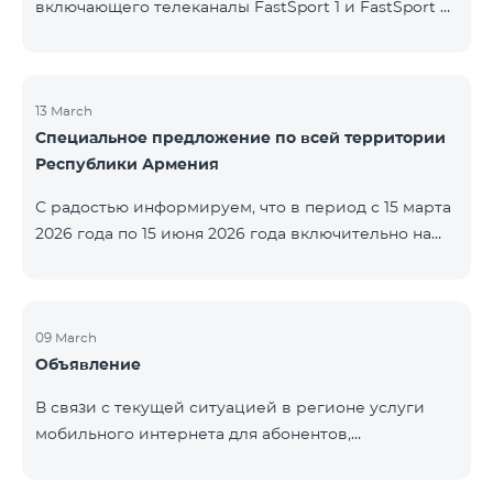
включающего телеканалы FastSport 1 и FastSport 2,
доступных в TeamTV, прекращена. С 20 апреля
текущего года будет остановлена и трансляция
указанных телеканалов. Изменение связано с
решением вещателя. По вопросам или для
13 March
Специальное предложение по всей территории
получения дополнительной информации просим
Республики Армения
обращаться в компанию «Фаст Медиа».
С радостью информируем, что в период с 15 марта
2026 года по 15 июня 2026 года включительно на
всей территории Республики Армения действуют
специальные условия․ Тарифные пакеты COSMO 4
12500, COSMO 4 16500 и COSMO 4 9900
Региональный будут доступны со скидкой 25% при
09 March
Объявление
подключении на 12 месяцев с автоматическим
продлением ещё на 12 месяцев. Тарифный
В связи с текущей ситуацией в регионе услуги
пакет COMBO 4 9900 также предоставляется со
мобильного интернета для абонентов,
скидкой 25% сроком на 12 месяцев. Кроме того, для
находящихся в роуминге в Кувейте, временно
тарифного пакета «Be Free 5000 для
приостановлены местными операторами. Услуги