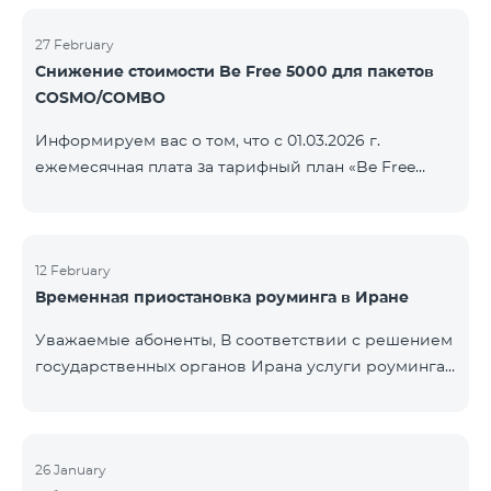
COSMO/COMBO» ежеме
голосовой связи и SMS остаются доступными.
Дополнительная информация будет
27 February
Снижение стоимости Be Free 5000 для пакетов
предоставлена в случае изменения ситуации.
COSMO/COMBO
Благодарим за понимание.
Информируем вас о том, что с 01.03.2026 г.
ежемесячная плата за тарифный план «Be Free
5000», доступный на специальных условиях для
пакетов услуг COSMO/COMBO, будет снижена с
4000 драмов до 3500 драмов. Подключиться к
тарифному плану могут все абоненты с активной
12 February
Временная приостановка роуминга в Иране
подпиской на пакеты услуг COSMO или COMBO. С
подробностями тарифного плана можно
Уважаемые абоненты, В соответствии с решением
ознакомиться здесь.
государственных органов Ирана услуги роуминга
на территории страны временно приостановлены
всеми операторами связи. Данное ограничение
введено иранской стороной и не находится под
контролем нашей компании. В настоящее время
26 January