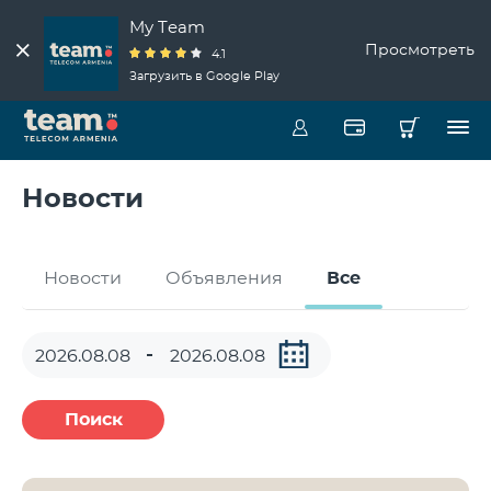
My Team
Просмотреть
4.1
Загрузить в Google Play
Новости
Новости
Объявления
Все
Поиск