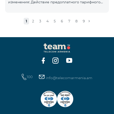
изменения: Действие предоплатного тарифного
плана «Смарт 5500» будет прекращёно, а
телефонные номера абонентов будут переведены
на тарифный план «BeFree 5000 unlimit», который
1
2
3
4
5
6
7
8
9
включает безлимитный интернет, 2000 минут на
все сети Армении, США, Канады, Beeline РФ и Tele2,
500 SMS, 200 МБ в роуминге, 60 TV каналов.
Ежемесячная абонентская плата за тарифный план
«BeFree 5000 unlimit» составляет 5000 драм.
Действие предоплатного тарифного плана «Смарт
100
info@telecomarmenia.am