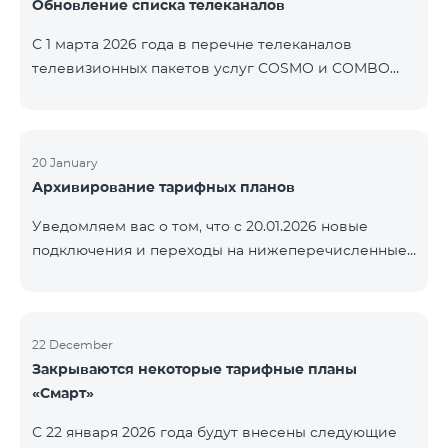
Обновление списка телеканалов
точные сроки восстановления услуг неизвестны.
Дополнительная информация будет
С 1 марта 2026 года в перечне телеканалов
предоставлена по мере изменения ситуации.
телевизионных пакетов услуг COSMO и COMBO
Благодарим за понимание.
будут внесены изменения. В соответствии с
данными изменениями региональные
мультиплексные телеканалы будут доступны
только в тех регионах, где их трансляция является
20 January
Архивирование тарифных планов
обязательной. Данные изменения реализуются в
рамках обновления технических параметров
Уведомляем вас о том, что с 20.01.2026 новые
телевизионной платформы и полностью
подключения и переходы на нижеперечисленные
соответствуют нормам местного вещания.
тарифные планы будут приостановлены. COMBO 2
Перечень телеканалов по регионам приведён
Max COMBO 2 Plus COMBO 2 TV COMBO 4 Basic
ниже.
8990 COMBO 4 Plus 10990
ЕреванКотайкГегаркуникАраратАрмавирЛор
22 December
Закрываются некоторые тарифные планы
«Смарт»
С 22 января 2026 года будут внесены следующие