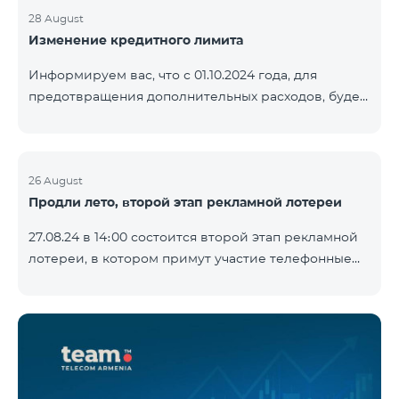
28 August
Изменение кредитного лимита
Информируем вас, что с 01.10.2024 года, для
предотвращения дополнительных расходов, будет
установлен кредитный лимит в размере 500 драм
для абонентов «Combo 2 Basic», «Combo 2 Max»,
«Combo 2 Plus», «Combo 3in1», «Combo 3 TV»,
«Combo 4 Basic», «Combo 4 Max», «Combo 4 Plus»,
26 August
Продли лето, второй этап рекламной лотереи
«Combo 4 Regional», «Combo 4x4», «COSMO 2 8000»,
«COSMO 4 12500», «COS
27.08.24 в 14։00 состоится второй этап рекламной
лотереи, в котором примут участие телефонные
номера абонентов предоплатного тарифного
плана TeamTok, предоставленные в рамках акции с
телефоном Honor 200 Lite с 19.08.24 по 25.08.24.
Выигравшие номера телефонов будут выбраны с
помощью генератора случайных чисел. Следите за
нами на официальных каналах Team в Facebook и