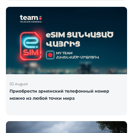
плана TeamTok, предоставленные в рамках акции с
телефоном Honor 200 Lite с 09.08.24 по 18.08.24.
Выигравшие номера телефонов будут выбраны с
помощью генератора случайных чисел. Следите за
нами на официальных каналах Team в Facebook и
YouTube. Подробнее:
https://www.telecomarmenia.am/ru/B2S
02 August
Приобрести армянский телефонный номер
можно из любой точки мира