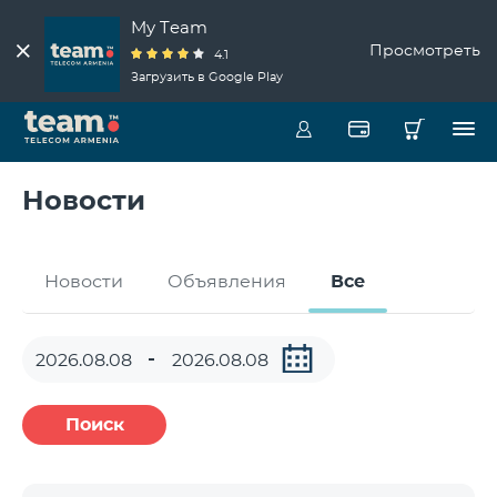
My Team
Просмотреть
4.1
Загрузить в Google Play
Новости
Новости
Объявления
Все
Поиск