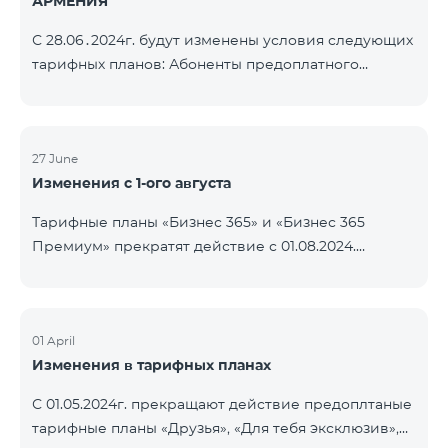
АРМЕНИЯ
С 28.06․2024г. будут изменены условия следующих
тарифных планов: Абоненты предоплатного
тарифного плана «Be Free 3000» получат получат
1000 минут на все сети РА, США, Канаду, РФ
«Билайн» и Tele2 вместо прежних 750, а также 20
ГБ вместо прежних 10 ГБ. Ежемесячная плата
27 June
Изменения с 1-ого августа
останется неизменной. Действующие абоненты
получат новые объемы после повторной
Тарифные планы «Бизнес 365» и «Бизнес 365
активации пакета. Абоненты предоплатного
Премиум» прекратят действие с 01.08.2024.
тарифного плана «Be Free » получат получат 1000
Существующие абоненты указанных тарифных
минут на все сети РА, СШ
планов будут переведены на «XXL» тарифный план.
01 April
Изменения в тарифных планах
С 01.05.2024г. прекращают действие предоплтаные
тарифные планы «Друзья», «Для тебя эксклюзив»,