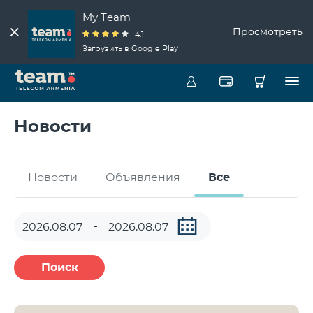
My Team
Просмотреть
4.1
Загрузить в Google Play
Новости
Новости
Объявления
Все
Поиск