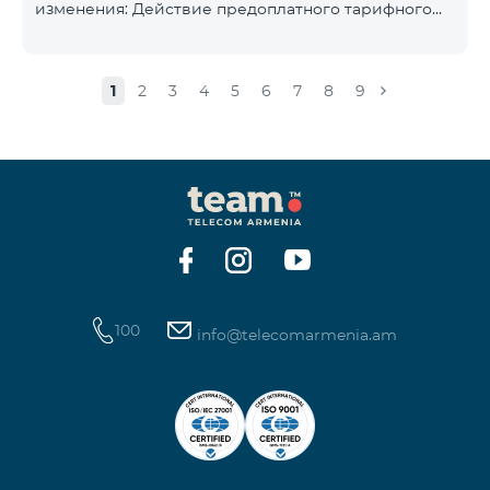
изменения: Действие предоплатного тарифного
плана «Смарт 5500» будет прекращёно, а
телефонные номера абонентов будут переведены
на тарифный план «BeFree 5000 unlimit», который
1
2
3
4
5
6
7
8
9
включает безлимитный интернет, 2000 минут на
все сети Армении, США, Канады, Beeline РФ и Tele2,
500 SMS, 200 МБ в роуминге, 60 TV каналов.
Ежемесячная абонентская плата за тарифный план
«BeFree 5000 unlimit» составляет 5000 драм.
Действие предоплатного тарифного плана «Смарт
100
info@telecomarmenia.am