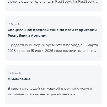
включающего телеканалы FastSport 1 и FastSport 2,
доступных в TeamTV, прекращена. С 20 апреля
текущего года будет остановлена и трансляция
указанных телеканалов. Изменение связано с
решением вещателя. По вопросам или для
13 March
Специальное предложение по всей территории
получения дополнительной информации просим
Республики Армения
обращаться в компанию «Фаст Медиа».
С радостью информируем, что в период с 15 марта
2026 года по 15 июня 2026 года включительно на
всей территории Республики Армения действуют
специальные условия․ Тарифные пакеты COSMO 4
12500, COSMO 4 16500 и COSMO 4 9900
Региональный будут доступны со скидкой 25% при
09 March
Объявление
подключении на 12 месяцев с автоматическим
продлением ещё на 12 месяцев. Тарифный
В связи с текущей ситуацией в регионе услуги
пакет COMBO 4 9900 также предоставляется со
мобильного интернета для абонентов,
скидкой 25% сроком на 12 месяцев. Кроме того, для
находящихся в роуминге в Кувейте, временно
тарифного пакета «Be Free 5000 для
приостановлены местными операторами. Услуги