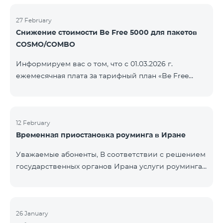
COSMO/COMBO» ежеме
голосовой связи и SMS остаются доступными.
Дополнительная информация будет
27 February
Снижение стоимости Be Free 5000 для пакетов
предоставлена в случае изменения ситуации.
COSMO/COMBO
Благодарим за понимание.
Информируем вас о том, что с 01.03.2026 г.
ежемесячная плата за тарифный план «Be Free
5000», доступный на специальных условиях для
пакетов услуг COSMO/COMBO, будет снижена с
4000 драмов до 3500 драмов. Подключиться к
тарифному плану могут все абоненты с активной
12 February
Временная приостановка роуминга в Иране
подпиской на пакеты услуг COSMO или COMBO. С
подробностями тарифного плана можно
Уважаемые абоненты, В соответствии с решением
ознакомиться здесь.
государственных органов Ирана услуги роуминга
на территории страны временно приостановлены
всеми операторами связи. Данное ограничение
введено иранской стороной и не находится под
контролем нашей компании. В настоящее время
26 January