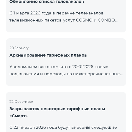
Обновление списка телеканалов
точные сроки восстановления услуг неизвестны.
Дополнительная информация будет
С 1 марта 2026 года в перечне телеканалов
предоставлена по мере изменения ситуации.
телевизионных пакетов услуг COSMO и COMBO
Благодарим за понимание.
будут внесены изменения. В соответствии с
данными изменениями региональные
мультиплексные телеканалы будут доступны
только в тех регионах, где их трансляция является
20 January
Архивирование тарифных планов
обязательной. Данные изменения реализуются в
рамках обновления технических параметров
Уведомляем вас о том, что с 20.01.2026 новые
телевизионной платформы и полностью
подключения и переходы на нижеперечисленные
соответствуют нормам местного вещания.
тарифные планы будут приостановлены. COMBO 2
Перечень телеканалов по регионам приведён
Max COMBO 2 Plus COMBO 2 TV COMBO 4 Basic
ниже.
8990 COMBO 4 Plus 10990
ЕреванКотайкГегаркуникАраратАрмавирЛор
22 December
Закрываются некоторые тарифные планы
«Смарт»
С 22 января 2026 года будут внесены следующие