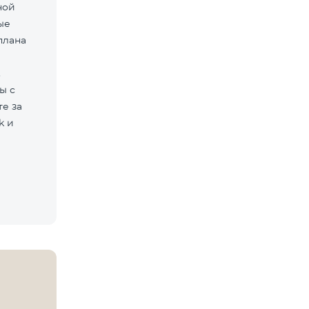
ной
ые
плана
.
ы с
е за
k и