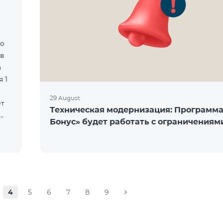
го
ов
а
 1
29 August
ет
Техническая модернизация: Программ
Бонус» будет работать с ограничениям
4
5
6
7
8
9