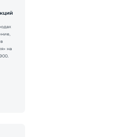
акций
родах
ние,
ов
я» на
900.