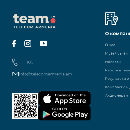
О компан
О нас
Музей связи
100
Новости
Работа в Тел
info@telecomarmenia.am
Результаты и
Комплаенс и 
Акционерам