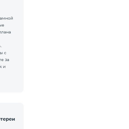
ламной
ые
плана
.
ы с
е за
k и
отереи