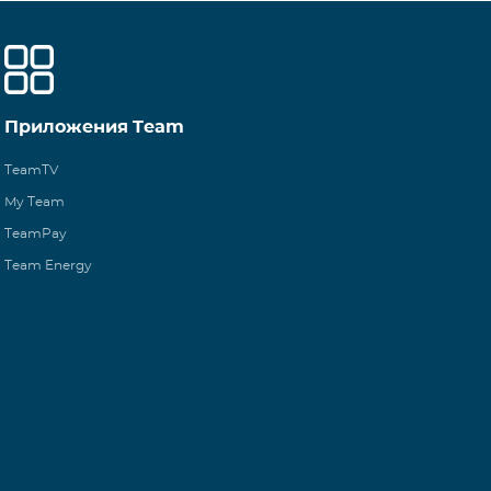
Приложения Team
TeamTV
My Team
TeamPay
Team Energy