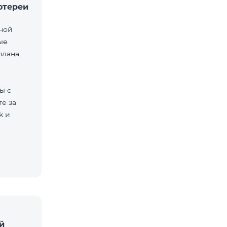
отереи
мной
ые
плана
ы с
е за
k и
й