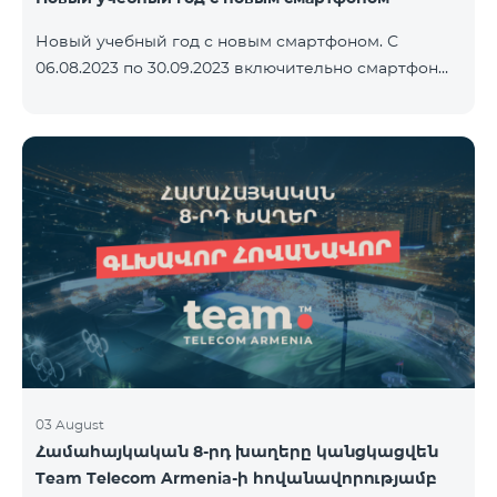
Новый учебный год с новым смартфоном. С
06.08.2023 по 30.09.2023 включительно смартфон
2023 года Xiaomi Redmi 12C предоставляется в
комплекте с беспроводными наушниками Alteracs
Light и специальным тарифным планом TeamTok -
1-й месяц бесплатно. Смартфон также можно
приобрести в кредит, начиная с 1250 драмов в
месяц. К ежемесячной плате добавляются
банковские платежи. Условия тарифного плана
ниже. Предоплатный тарифный план Teamtok.
Ежемесячная плата: 2500 драм 250 минут на сети
РА
03 August
Համահայկական 8-րդ խաղերը կանցկացվեն
Team Telecom Armenia-ի հովանավորությամբ