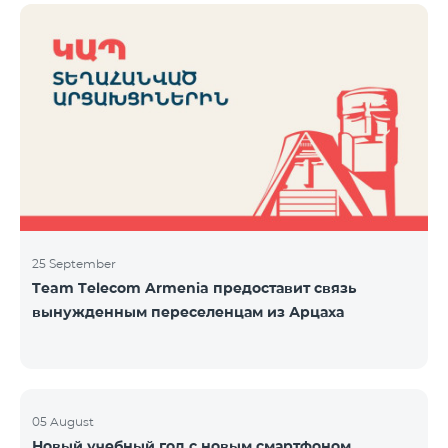
25 September
Team Telecom Armenia предоставит связь
вынужденным переселенцам из Арцаха
05 August
Новый учебный год с новым смартфоном