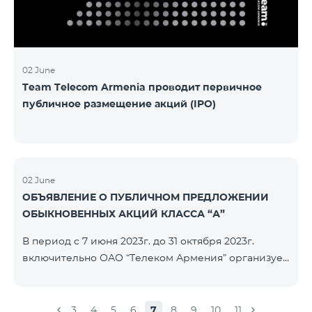
մաղթելով մրցույթի մասնակիցներին Team
Telecom Armenia-ի գլխավոր տնօրեն Հայկ
Եսայանը նշեց, որ
02 June
Team Telecom Armenia проводит первичное
публичное размещение акций (IPO)
02 June
ОБЪЯВЛЕНИЕ О ПУБЛИЧНОМ ПРЕДЛОЖЕНИИ
ОБЫКНОВЕННЫХ АКЦИЙ КЛАССА “А”
В период с 7 июня 2023г. до 31 октября 2023г.
включительно ОАО “Телеком Армения” организует
публичное размещение именных
бездокументарных акций на следующих условиях:
ЭМИТЕНТ ОАО “ТЕЛЕКОМ АРМЕНИЯ” ТИП
3
4
5
6
7
8
9
10
11