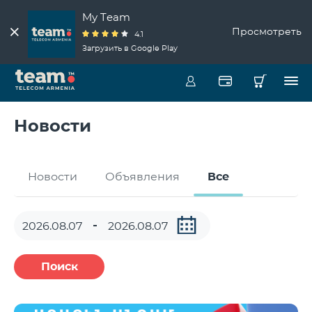
My Team
Просмотреть
4.1
Загрузить в Google Play
Новости
Новости
Объявления
Все
Поиск