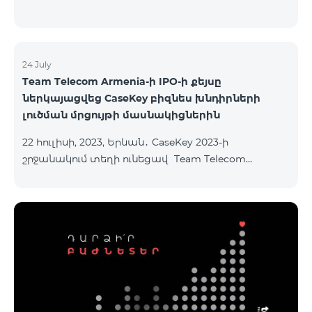
24 July
Team Telecom Armenia-ի IPO-ի քեյսը
ներկայացվեց CaseKey բիզնես խնդիրների
լուծման մրցույթի մասնակիցներին
22 հուլիսի, 2023, Երևան․ CaseKey 2023-ի
շրջանակում տեղի ունեցավ Team Telecom
Armenia-ի առաջնային հրապարակային
տեղաբաշխման (IPO) քեյսի ներկայացումը:
Հայաստանի տարբեր բուհերից շուրջ 200
երիտասարդներ ծանոթացան առաջնային
հրապարակային տեղաբաշխման բոլոր
մանրամասներին ու թիմերին տրամադրվեց
ընկերության զարգացման ռազմավարական
խնդիրը։ Լուծումներ առաջարկելու համար թիմերն
ունենալու են ընդամենը 72 ժամ։ Հաջողություն