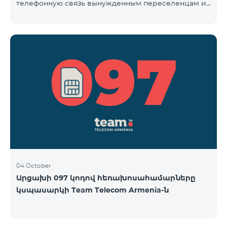
телефонную связь вынужденным переселенцам из
Арцаха. Абоненты “Карабах Телеком”-а с момента
первого использования услуг мобильной связи
(звонок, отправка смс и т.п.) будут считаться
абонентами тарифного плана «Be Free 097», тем
самым соглашаясь с его условиями,
размещенными на сайте www.telecomarmenia.am и
публичной офертой. Абоненты телефонных
номеров с префиксом 097, будут обслуживаться по
специ
04 October
Արցախի 097 կոդով հեռախոսահամարները
կսպասարկի Team Telecom Armenia-ն