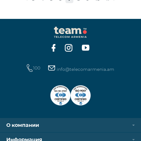
Обыкновенные акции Класса “А” КОЛИЧЕСТВО
40,000,000 ЦЕНА ЗА АКЦИЮ 206 драмов ОБЩАЯ
СУММА 8,240,000,000 драмов МИНИМАЛЬНЫЙ
ОБЬЕМ ПОКУПКИ 200 МИНИМАЛЬНАЯ СУММА
ПОКУПКИ 41,200 драмов ОРГАНИЗАТОР
100
info@telecomarmenia.am
О компании
Информация