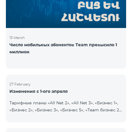
прежних 2900 драмов. Абоненты получат 750
минут на все
13 March
Число мобильных абонентов Team превысило 1
миллион
27 February
Изменения с 1-ого апреля
Тарифные планы «All Net 2», «All Net 3», «Бизнес 1»,
«Бизнес 2», «Бизнес 3», «Бизнес 5», «Team бизнес 2»,
«Team бизнес 3», «Бизнес Актив VIP», «VIP Бизнес
Актив родственники/друзья», «Бизнес VIP
Общение», «Бизнес Общение», «Бизнес Сеть»,