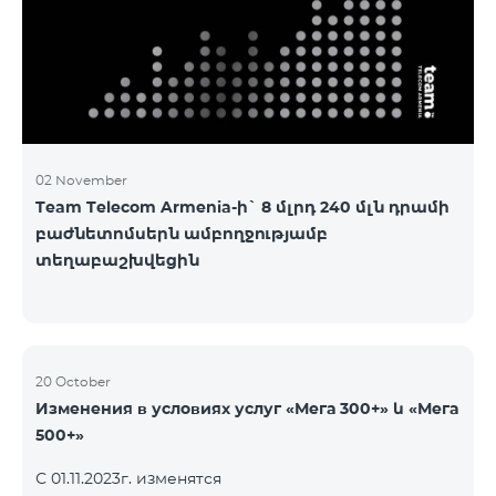
3&Русский Pro 8200 Лидер M Pro 3700 Лидер L Pro
5200
02 November
Team Telecom Armenia-ի` 8 մլրդ 240 մլն դրամի
բաժնետոմսերն ամբողջությամբ
տեղաբաշխվեցին
20 October
Изменения в условиях услуг «Мега 300+» և «Мега
500+»
С 01.11.2023г. изменятся