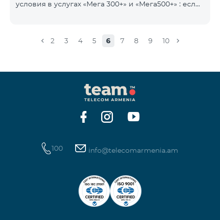
условия в услугах «Мега 300+» и «Мега500+» : если
на счету имеется сумма, превышающая
ежедневную плату за услугу, и она автоматически
продлевается, остаток неиспользованного
2
3
4
5
6
7
8
9
10
интернета не обнуляется и переносится на
следующий день с возможностью накопления до
100 ГБ.
100
info@telecomarmenia.am