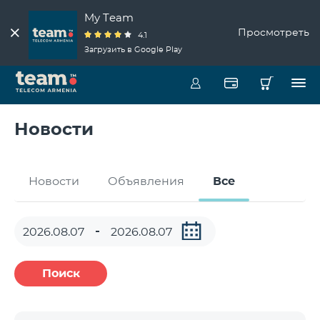
My Team
Просмотреть
4.1
Загрузить в Google Play
Новости
Новости
Объявления
Все
Поиск