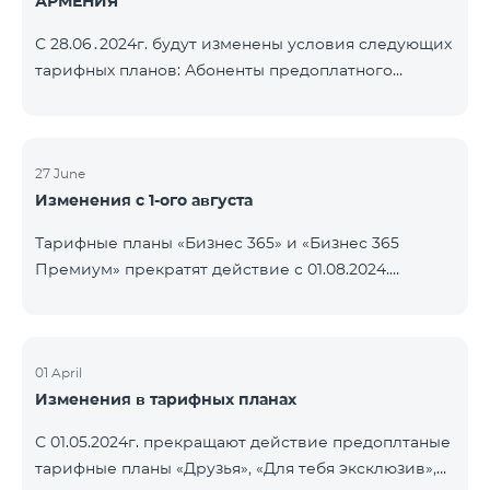
АРМЕНИЯ
С 28.06․2024г. будут изменены условия следующих
тарифных планов: Абоненты предоплатного
тарифного плана «Be Free 3000» получат получат
1000 минут на все сети РА, США, Канаду, РФ
«Билайн» и Tele2 вместо прежних 750, а также 20
ГБ вместо прежних 10 ГБ. Ежемесячная плата
27 June
Изменения с 1-ого августа
останется неизменной. Действующие абоненты
получат новые объемы после повторной
Тарифные планы «Бизнес 365» и «Бизнес 365
активации пакета. Абоненты предоплатного
Премиум» прекратят действие с 01.08.2024.
тарифного плана «Be Free » получат получат 1000
Существующие абоненты указанных тарифных
минут на все сети РА, СШ
планов будут переведены на «XXL» тарифный план.
01 April
Изменения в тарифных планах
С 01.05.2024г. прекращают действие предоплтаные
тарифные планы «Друзья», «Для тебя эксклюзив»,