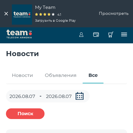
My Team
Просмотреть
4.1
Загрузить в Google Play
Новости
Новости
Объявления
Все
Поиск