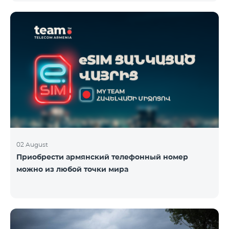
плана TeamTok, предоставленные в рамках акции с
телефоном Honor 200 Lite с 09.08.24 по 18.08.24.
Выигравшие номера телефонов будут выбраны с
помощью генератора случайных чисел. Следите за
нами на официальных каналах Team в Facebook и
YouTube. Подробнее:
https://www.telecomarmenia.am/ru/B2S
02 August
Приобрести армянский телефонный номер
можно из любой точки мира