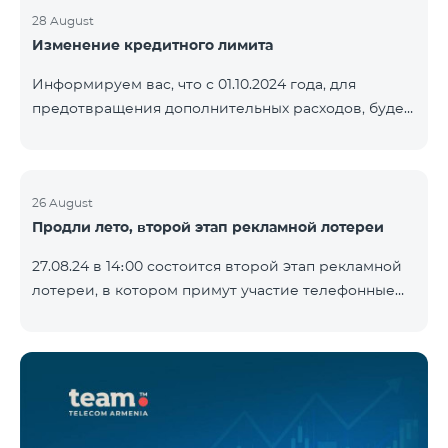
28 August
Изменение кредитного лимита
Информируем вас, что с 01.10.2024 года, для
предотвращения дополнительных расходов, будет
установлен кредитный лимит в размере 500 драм
для абонентов «Combo 2 Basic», «Combo 2 Max»,
«Combo 2 Plus», «Combo 3in1», «Combo 3 TV»,
«Combo 4 Basic», «Combo 4 Max», «Combo 4 Plus»,
26 August
Продли лето, второй этап рекламной лотереи
«Combo 4 Regional», «Combo 4x4», «COSMO 2 8000»,
«COSMO 4 12500», «COS
27.08.24 в 14։00 состоится второй этап рекламной
лотереи, в котором примут участие телефонные
номера абонентов предоплатного тарифного
плана TeamTok, предоставленные в рамках акции с
телефоном Honor 200 Lite с 19.08.24 по 25.08.24.
Выигравшие номера телефонов будут выбраны с
помощью генератора случайных чисел. Следите за
нами на официальных каналах Team в Facebook и