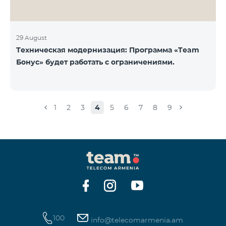
29 August
Техническая модернизация: Программа «Team
Бонус» будет работать с ограничениями.
1
2
3
4
5
6
7
8
9
100
info@telecomarmenia.am