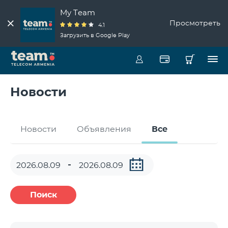
My Team
Просмотреть
4.1
Загрузить в Google Play
Новости
Новости
Объявления
Все
Поиск