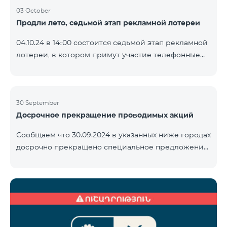
03 October
Продли лето, седьмой этап рекламной лотереи
04.10.24 в 14։00 состоится седьмой этап рекламной
лотереи, в котором примут участие телефонные
номера абонентов предоплатного тарифного
плана TeamTok, предоставленные в рамках акции с
телефоном Honor 200 Lite с 23.09.24 по 30.09.24.
Выигравшие номера телефонов будут выбраны с
30 September
Досрочное прекращение проводимых акций
помощью генератора случайных чисел. Следите за
нами на официальных каналах Team в Facebook и
Сообщаем что 30.09.2024 в указанных ниже городах
YouTube. Подробнее:
досрочно прекращено специальное предложение,
https://www.telecomarmenia.am/ru/B2S
действующее для физических лиц и абонентов
услуги «Моя Компания» ОАО «Телеком Армения»
на тарифные пакеты COSMO 4 9900 и COMBO 4
9900. Вайк Чаренцаван Ванадзор