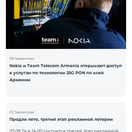
Следите за нами на официальных каналах Team в
Facebook и YouTube. Подробнее:
https://www.telecomarmenia.am/hy/B2S?s
09 September
Nokia и Team Telecom Armenia открывают доступ
к услугам по технологии 25G PON по всей
Армении
02 September
Продли лето, третий этап рекламной лотереи
03.09.24 в 14։00 состоится третий этап рекламной