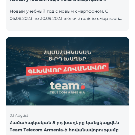
Новый учебный год с новым смартфоном. С
06.08.2023 по 30.09.2023 включительно смартфон
2023 года Xiaomi Redmi 12C предоставляется в
комплекте с беспроводными наушниками Alteracs
Light и специальным тарифным планом TeamTok -
1-й месяц бесплатно. Смартфон также можно
приобрести в кредит, начиная с 1250 драмов в
месяц. К ежемесячной плате добавляются
банковские платежи. Условия тарифного плана
ниже. Предоплатный тарифный план Teamtok.
Ежемесячная плата: 2500 драм 250 минут на сети
РА
03 August
Համահայկական 8-րդ խաղերը կանցկացվեն
Team Telecom Armenia-ի հովանավորությամբ