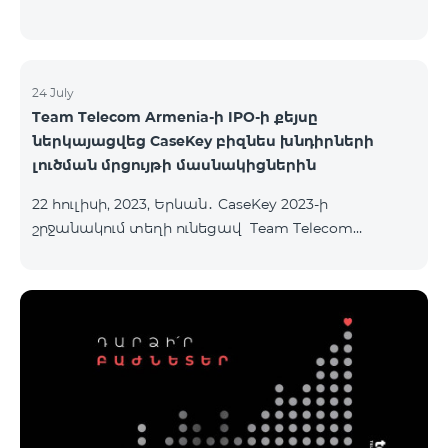
24 July
Team Telecom Armenia-ի IPO-ի քեյսը
ներկայացվեց CaseKey բիզնես խնդիրների
լուծման մրցույթի մասնակիցներին
22 հուլիսի, 2023, Երևան․ CaseKey 2023-ի
շրջանակում տեղի ունեցավ Team Telecom
Armenia-ի առաջնային հրապարակային
տեղաբաշխման (IPO) քեյսի ներկայացումը:
Հայաստանի տարբեր բուհերից շուրջ 200
երիտասարդներ ծանոթացան առաջնային
հրապարակային տեղաբաշխման բոլոր
մանրամասներին ու թիմերին տրամադրվեց
ընկերության զարգացման ռազմավարական
խնդիրը։ Լուծումներ առաջարկելու համար թիմերն
ունենալու են ընդամենը 72 ժամ։ Հաջողություն