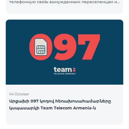
телефонную связь вынужденным переселенцам из
Арцаха. Абоненты “Карабах Телеком”-а с момента
первого использования услуг мобильной связи
(звонок, отправка смс и т.п.) будут считаться
абонентами тарифного плана «Be Free 097», тем
самым соглашаясь с его условиями,
размещенными на сайте www.telecomarmenia.am и
публичной офертой. Абоненты телефонных
номеров с префиксом 097, будут обслуживаться по
специ
04 October
Արցախի 097 կոդով հեռախոսահամարները
կսպասարկի Team Telecom Armenia-ն