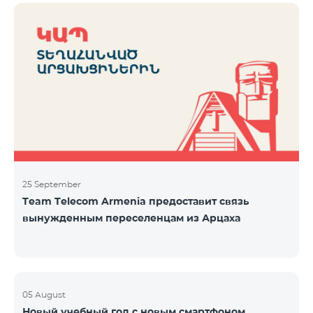
25 September
Team Telecom Armenia предоставит связь
вынужденным переселенцам из Арцаха
05 August
Новый учебный год с новым смартфоном