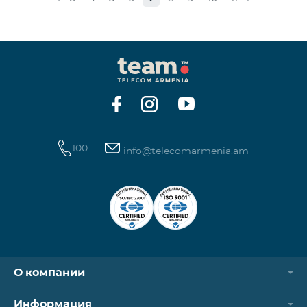
Обыкновенные акции Класса “А” КОЛИЧЕСТВО
40,000,000 ЦЕНА ЗА АКЦИЮ 206 драмов ОБЩАЯ
СУММА 8,240,000,000 драмов МИНИМАЛЬНЫЙ
ОБЬЕМ ПОКУПКИ 200 МИНИМАЛЬНАЯ СУММА
ПОКУПКИ 41,200 драмов ОРГАНИЗАТОР
100
info@telecomarmenia.am
О компании
Информация