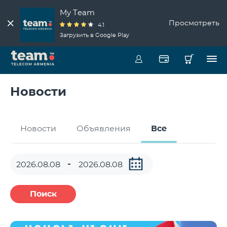
My Team
Просмотреть
4.1
Загрузить в Google Play
Новости
Новости
Объявления
Все
Поиск