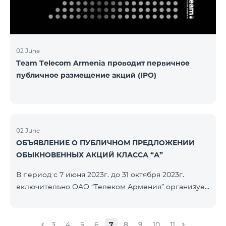
մաղթելով մրցույթի մասնակիցներին Team
Telecom Armenia-ի գլխավոր տնօրեն Հայկ
Եսայանը նշեց, որ
02 June
Team Telecom Armenia проводит первичное
публичное размещение акций (IPO)
02 June
ОБЪЯВЛЕНИЕ О ПУБЛИЧНОМ ПРЕДЛОЖЕНИИ
ОБЫКНОВЕННЫХ АКЦИЙ КЛАССА “А”
В период с 7 июня 2023г. до 31 октября 2023г.
включительно ОАО “Телеком Армения” организует
публичное размещение именных
бездокументарных акций на следующих условиях:
ЭМИТЕНТ ОАО “ТЕЛЕКОМ АРМЕНИЯ” ТИП
3
4
5
6
7
8
9
10
11