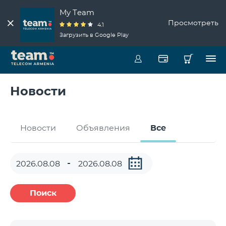
My Team
Просмотреть
4.1
Загрузить в Google Play
Новости
Новости
Объявления
Все
Поиск