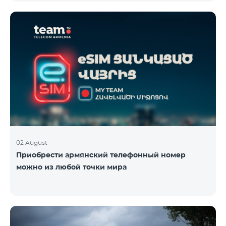
плана TeamTok, предоставленные в рамках акции с
телефоном Honor 200 Lite с 09.08.24 по 18.08.24.
Выигравшие номера телефонов будут выбраны с
помощью генератора случайных чисел. Следите за
нами на официальных каналах Team в Facebook и
YouTube. Подробнее:
https://www.telecomarmenia.am/ru/B2S
02 August
Приобрести армянский телефонный номер
можно из любой точки мира