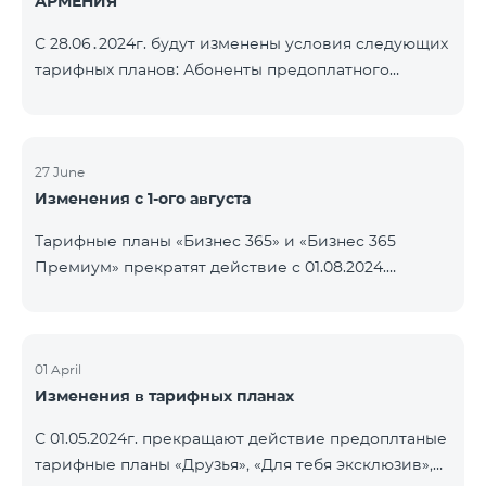
АРМЕНИЯ
С 28.06․2024г. будут изменены условия следующих
тарифных планов: Абоненты предоплатного
тарифного плана «Be Free 3000» получат получат
1000 минут на все сети РА, США, Канаду, РФ
«Билайн» и Tele2 вместо прежних 750, а также 20
ГБ вместо прежних 10 ГБ. Ежемесячная плата
27 June
Изменения с 1-ого августа
останется неизменной. Действующие абоненты
получат новые объемы после повторной
Тарифные планы «Бизнес 365» и «Бизнес 365
активации пакета. Абоненты предоплатного
Премиум» прекратят действие с 01.08.2024.
тарифного плана «Be Free » получат получат 1000
Существующие абоненты указанных тарифных
минут на все сети РА, СШ
планов будут переведены на «XXL» тарифный план.
01 April
Изменения в тарифных планах
С 01.05.2024г. прекращают действие предоплтаные
тарифные планы «Друзья», «Для тебя эксклюзив»,