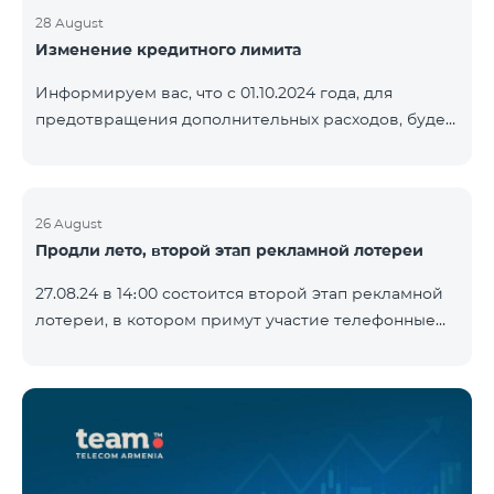
28 August
Изменение кредитного лимита
Информируем вас, что с 01.10.2024 года, для
предотвращения дополнительных расходов, будет
установлен кредитный лимит в размере 500 драм
для абонентов «Combo 2 Basic», «Combo 2 Max»,
«Combo 2 Plus», «Combo 3in1», «Combo 3 TV»,
«Combo 4 Basic», «Combo 4 Max», «Combo 4 Plus»,
26 August
Продли лето, второй этап рекламной лотереи
«Combo 4 Regional», «Combo 4x4», «COSMO 2 8000»,
«COSMO 4 12500», «COS
27.08.24 в 14։00 состоится второй этап рекламной
лотереи, в котором примут участие телефонные
номера абонентов предоплатного тарифного
плана TeamTok, предоставленные в рамках акции с
телефоном Honor 200 Lite с 19.08.24 по 25.08.24.
Выигравшие номера телефонов будут выбраны с
помощью генератора случайных чисел. Следите за
нами на официальных каналах Team в Facebook и