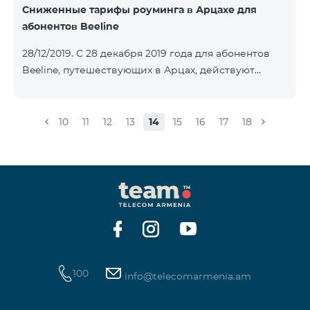
Сниженные тарифы роуминга в Арцахе для
абонентов Beeline
28/12/2019. С 28 декабря 2019 года для абонентов
Beeline, путешествующих в Арцах, действуют
новые сниженные тарифы: для входящих звонков –
15 драм/мин, для исходящих звонков в Армению и
местных звонков в Арцахе - 29 драм/мин, 1 МБ
10
11
12
13
14
15
16
17
18
Интернета – 22 драм, а для коротких сообщений -
40 драм/SMS. Изменение действующих до этого
тарифов в Арцахе будет нести продолжительный
характер тарифов роуминга в Арцахе согласно
Меморандому, подписанному между
Государственной комиссией по регулированию
общественны
100
info@telecomarmenia.am