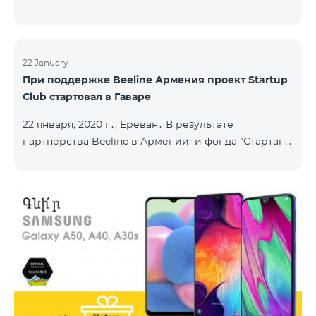
22 January
При поддержке Beeline Армения проект Startup
Club стартовал в Гаваре
22 января, 2020 г․, Ереван․ В результате
партнерства Beeline в Армении и фонда “Стартап
Армения”, в городе Гавар успешно стартовал
проект Sturtup Club. Sturtup Club – это
образовательная инициатива, цель которой –
помочь молодым людям из регионов раскрыть
свои предпринимательские способности и
повысить их социальную ответственность. Клубы
задействованы в ряде армянских общин: в
Апаране, Аштараке, Егварде, приграничных Коти,
Айгеховите, и уже в Гаваре. Гаварский кл