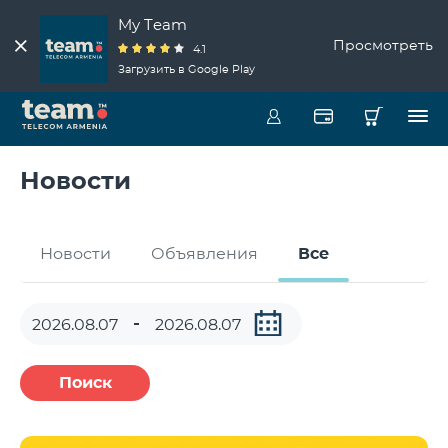
My Team
Просмотреть
4.1
Загрузить в Google Play
Новости
Новости
Объявления
Все
Поиск