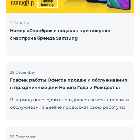
15 January
Номер «Серебро» в подарок при покупке
смартфона бренда Samsung
29 December
График работы Офисов продаж и обслуживания
в праздничные дни Нового Года и Рождества
В период новогодних праздников офисы продаж и
обслуживания Beeline продолжат свою работу по
специальному графику. Подробнее с графиком
можете ознакомиться здесь.Beeline E-shop
возобновит обработку онлайн-заказов 8 января
2020 года.
28 December