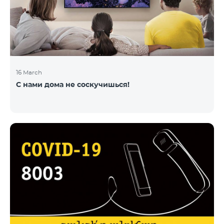
16 March
С нами дома не соскучишься!