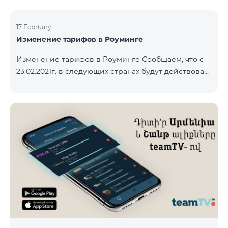
17 February
Изменение тарифов в Роуминге
Изменение тарифов в Роуминге Сообщаем, что с
23.02.2021г. в следующих странах будут действовать
новые тарифы в роуминге: Входящие звонки – 500
драм/минута Исходящие звонки в Армению – 2500
драм/минута Исходящие звонки Международные –
2500 драм/минута Исходящие звонки локальные –
500 драм/минута SMS – 250 драм Интернет – 7000
драм/МБ Список стран: Бермудские острова,
Буркина-Фасо, Кабо-Верде, Куба, Эквоториальная
Гвинея, Эфиопия, Гамбия, Гвинея, Мадага