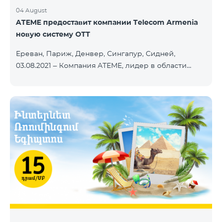
04 August
ATEME предоставит компании Telecom Armenia
новую систему OTT
Ереван, Париж, Денвер, Сингапур, Сидней,
03.08.2021 – Компания ATEME, лидер в области
решений для видеовещания, кабельного
телевидения, DHT, IPTV и OTT, сегодня объявила о
заключении нового контракта с Telecom Armenia,
поставщиком услуг IPTV и OTT под брендом
Beeline, который запускает обновленный пакет
телевизионных услуг на рынке Армении.
Компания Telecom Armenia приняла решение
модернизировать существующую систему. Нам
требовалась производительная, масштабируемая
инфраструктура для пр