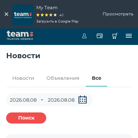
My Team
Просмотреть
4.1
Загрузить в Google Play
Новости
Новости
Объявления
Все
Поиск