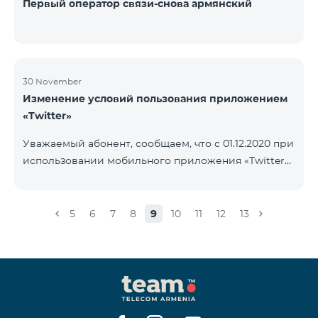
Первый оператор связи-снова армянский
30 November
Изменение условий пользования приложением
«Twitter»
Уважаемый абонент, сообщаем, что с 01.12.2020 при
использовании мобильного приложения «Twitter»
будет осуществляться тарификация Интернета. В
случае, если на вашем счету имеется остаток
Интернета, то тарификация будет осуществляться
5
6
7
8
9
10
11
12
13
с данного остатка․ После исчерпания которого
дальнейшая тарификация будет осуществляться
согласно условиям вашего тарифного плана.