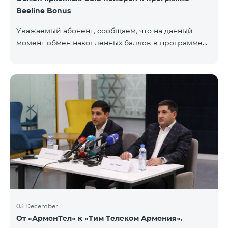
Beeline Bonus
Уважаемый абонент, сообщаем, что на данный
момент обмен накопленных баллов в программе
Beeline Bonus на красивые номера Gold
недоступен. Для обмена доступны номера других
категорий: Nickel, Bronze, Silver, Platinum.
03 December
От «АрменТел» к «Тим Телеком Армения».