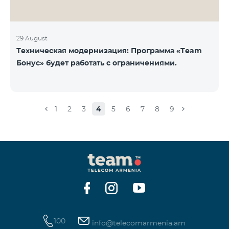
29 August
Техническая модернизация: Программа «Team
Бонус» будет работать с ограничениями.
1
2
3
4
5
6
7
8
9
100
info@telecomarmenia.am