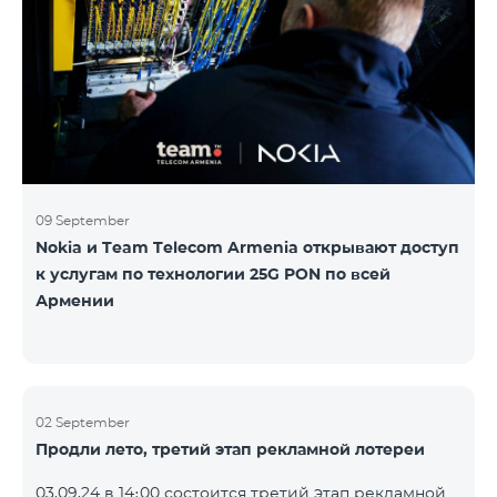
Следите за нами на официальных каналах Team в
Facebook и YouTube. Подробнее:
https://www.telecomarmenia.am/hy/B2S?s
09 September
Nokia и Team Telecom Armenia открывают доступ
к услугам по технологии 25G PON по всей
Армении
02 September
Продли лето, третий этап рекламной лотереи
03.09.24 в 14։00 состоится третий этап рекламной