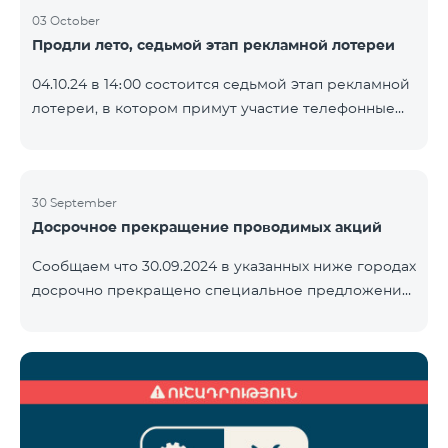
03 October
Продли лето, седьмой этап рекламной лотереи
04.10.24 в 14։00 состоится седьмой этап рекламной
лотереи, в котором примут участие телефонные
номера абонентов предоплатного тарифного
плана TeamTok, предоставленные в рамках акции с
телефоном Honor 200 Lite с 23.09.24 по 30.09.24.
Выигравшие номера телефонов будут выбраны с
30 September
Досрочное прекращение проводимых акций
помощью генератора случайных чисел. Следите за
нами на официальных каналах Team в Facebook и
Сообщаем что 30.09.2024 в указанных ниже городах
YouTube. Подробнее:
досрочно прекращено специальное предложение,
https://www.telecomarmenia.am/ru/B2S
действующее для физических лиц и абонентов
услуги «Моя Компания» ОАО «Телеком Армения»
на тарифные пакеты COSMO 4 9900 и COMBO 4
9900. Вайк Чаренцаван Ванадзор