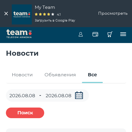
My Team
Просмотреть
4.1
Загрузить в Google Play
Новости
Новости
Объявления
Все
Поиск