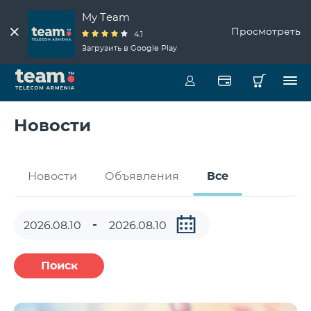
My Team
Просмотреть
4.1
Загрузить в Google Play
Новости
Новости
Объявления
Все
Поиск