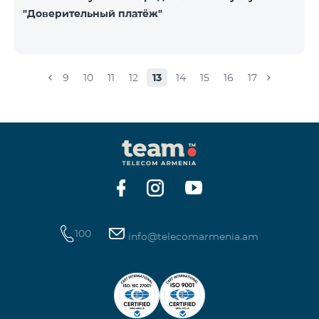
"Доверительный платёж"
9
10
11
12
13
14
15
16
17
100
info@telecomarmenia.am