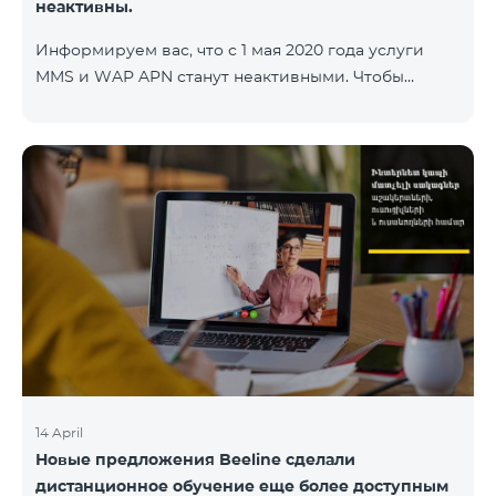
неактивны.
Информируем вас, что с 1 мая 2020 года услуги
MMS и WAP APN станут неактивными. Чтобы
изменить настройки WAP, вам нужно поменять в
настройках интернета APN wap.beeline.am на
internet.beeline.am и удалить поля Port, Proxy,
Password. Подробности: 0611
14 April
Новые предложения Beeline сделали
дистанционное обучение еще более доступным