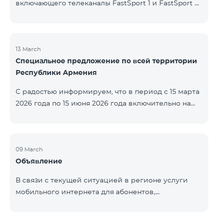
включающего телеканалы FastSport 1 и FastSport 2,
доступных в TeamTV, прекращена. С 20 апреля
текущего года будет остановлена и трансляция
указанных телеканалов. Изменение связано с
решением вещателя. По вопросам или для
13 March
Специальное предложение по всей территории
получения дополнительной информации просим
Республики Армения
обращаться в компанию «Фаст Медиа».
С радостью информируем, что в период с 15 марта
2026 года по 15 июня 2026 года включительно на
всей территории Республики Армения действуют
специальные условия․ Тарифные пакеты COSMO 4
12500, COSMO 4 16500 и COSMO 4 9900
Региональный будут доступны со скидкой 25% при
09 March
Объявление
подключении на 12 месяцев с автоматическим
продлением ещё на 12 месяцев. Тарифный
В связи с текущей ситуацией в регионе услуги
пакет COMBO 4 9900 также предоставляется со
мобильного интернета для абонентов,
скидкой 25% сроком на 12 месяцев. Кроме того, для
находящихся в роуминге в Кувейте, временно
тарифного пакета «Be Free 5000 для
приостановлены местными операторами. Услуги