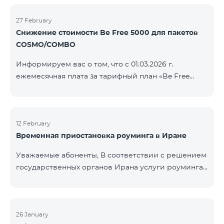
COSMO/COMBO» ежеме
голосовой связи и SMS остаются доступными.
Дополнительная информация будет
27 February
Снижение стоимости Be Free 5000 для пакетов
предоставлена в случае изменения ситуации.
COSMO/COMBO
Благодарим за понимание.
Информируем вас о том, что с 01.03.2026 г.
ежемесячная плата за тарифный план «Be Free
5000», доступный на специальных условиях для
пакетов услуг COSMO/COMBO, будет снижена с
4000 драмов до 3500 драмов. Подключиться к
тарифному плану могут все абоненты с активной
12 February
Временная приостановка роуминга в Иране
подпиской на пакеты услуг COSMO или COMBO. С
подробностями тарифного плана можно
Уважаемые абоненты, В соответствии с решением
ознакомиться здесь.
государственных органов Ирана услуги роуминга
на территории страны временно приостановлены
всеми операторами связи. Данное ограничение
введено иранской стороной и не находится под
контролем нашей компании. В настоящее время
26 January