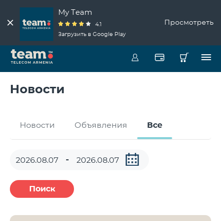
My Team
Просмотреть
4.1
Загрузить в Google Play
Новости
Новости
Объявления
Все
Поиск