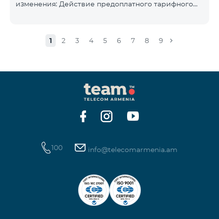
изменения: Действие предоплатного тарифного
плана «Смарт 5500» будет прекращёно, а
телефонные номера абонентов будут переведены
на тарифный план «BeFree 5000 unlimit», который
1
2
3
4
5
6
7
8
9
включает безлимитный интернет, 2000 минут на
все сети Армении, США, Канады, Beeline РФ и Tele2,
500 SMS, 200 МБ в роуминге, 60 TV каналов.
Ежемесячная абонентская плата за тарифный план
«BeFree 5000 unlimit» составляет 5000 драм.
Действие предоплатного тарифного плана «Смарт
100
info@telecomarmenia.am