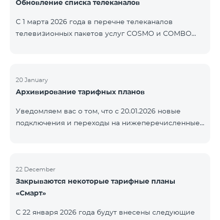
Обновление списка телеканалов
точные сроки восстановления услуг неизвестны.
Дополнительная информация будет
С 1 марта 2026 года в перечне телеканалов
предоставлена по мере изменения ситуации.
телевизионных пакетов услуг COSMO и COMBO
Благодарим за понимание.
будут внесены изменения. В соответствии с
данными изменениями региональные
мультиплексные телеканалы будут доступны
только в тех регионах, где их трансляция является
20 January
Архивирование тарифных планов
обязательной. Данные изменения реализуются в
рамках обновления технических параметров
Уведомляем вас о том, что с 20.01.2026 новые
телевизионной платформы и полностью
подключения и переходы на нижеперечисленные
соответствуют нормам местного вещания.
тарифные планы будут приостановлены. COMBO 2
Перечень телеканалов по регионам приведён
Max COMBO 2 Plus COMBO 2 TV COMBO 4 Basic
ниже.
8990 COMBO 4 Plus 10990
ЕреванКотайкГегаркуникАраратАрмавирЛор
22 December
Закрываются некоторые тарифные планы
«Смарт»
С 22 января 2026 года будут внесены следующие