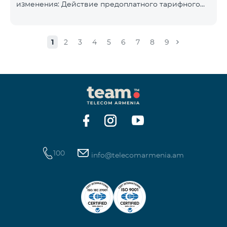
изменения: Действие предоплатного тарифного
плана «Смарт 5500» будет прекращёно, а
телефонные номера абонентов будут переведены
на тарифный план «BeFree 5000 unlimit», который
1
2
3
4
5
6
7
8
9
включает безлимитный интернет, 2000 минут на
все сети Армении, США, Канады, Beeline РФ и Tele2,
500 SMS, 200 МБ в роуминге, 60 TV каналов.
Ежемесячная абонентская плата за тарифный план
«BeFree 5000 unlimit» составляет 5000 драм.
Действие предоплатного тарифного плана «Смарт
100
info@telecomarmenia.am