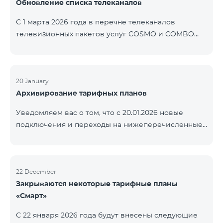
Обновление списка телеканалов
точные сроки восстановления услуг неизвестны.
Дополнительная информация будет
С 1 марта 2026 года в перечне телеканалов
предоставлена по мере изменения ситуации.
телевизионных пакетов услуг COSMO и COMBO
Благодарим за понимание.
будут внесены изменения. В соответствии с
данными изменениями региональные
мультиплексные телеканалы будут доступны
только в тех регионах, где их трансляция является
20 January
Архивирование тарифных планов
обязательной. Данные изменения реализуются в
рамках обновления технических параметров
Уведомляем вас о том, что с 20.01.2026 новые
телевизионной платформы и полностью
подключения и переходы на нижеперечисленные
соответствуют нормам местного вещания.
тарифные планы будут приостановлены. COMBO 2
Перечень телеканалов по регионам приведён
Max COMBO 2 Plus COMBO 2 TV COMBO 4 Basic
ниже.
8990 COMBO 4 Plus 10990
ЕреванКотайкГегаркуникАраратАрмавирЛор
22 December
Закрываются некоторые тарифные планы
«Смарт»
С 22 января 2026 года будут внесены следующие