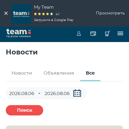
My Team
Просмотреть
4.1
Загрузить в Google Play
Новости
Новости
Объявления
Все
Поиск