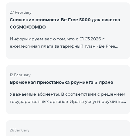
COSMO/COMBO» ежеме
голосовой связи и SMS остаются доступными.
Дополнительная информация будет
27 February
Снижение стоимости Be Free 5000 для пакетов
предоставлена в случае изменения ситуации.
COSMO/COMBO
Благодарим за понимание.
Информируем вас о том, что с 01.03.2026 г.
ежемесячная плата за тарифный план «Be Free
5000», доступный на специальных условиях для
пакетов услуг COSMO/COMBO, будет снижена с
4000 драмов до 3500 драмов. Подключиться к
тарифному плану могут все абоненты с активной
12 February
Временная приостановка роуминга в Иране
подпиской на пакеты услуг COSMO или COMBO. С
подробностями тарифного плана можно
Уважаемые абоненты, В соответствии с решением
ознакомиться здесь.
государственных органов Ирана услуги роуминга
на территории страны временно приостановлены
всеми операторами связи. Данное ограничение
введено иранской стороной и не находится под
контролем нашей компании. В настоящее время
26 January