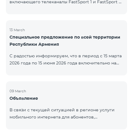
включающего телеканалы FastSport 1 и FastSport 2,
доступных в TeamTV, прекращена. С 20 апреля
текущего года будет остановлена и трансляция
указанных телеканалов. Изменение связано с
решением вещателя. По вопросам или для
13 March
Специальное предложение по всей территории
получения дополнительной информации просим
Республики Армения
обращаться в компанию «Фаст Медиа».
С радостью информируем, что в период с 15 марта
2026 года по 15 июня 2026 года включительно на
всей территории Республики Армения действуют
специальные условия․ Тарифные пакеты COSMO 4
12500, COSMO 4 16500 и COSMO 4 9900
Региональный будут доступны со скидкой 25% при
09 March
Объявление
подключении на 12 месяцев с автоматическим
продлением ещё на 12 месяцев. Тарифный
В связи с текущей ситуацией в регионе услуги
пакет COMBO 4 9900 также предоставляется со
мобильного интернета для абонентов,
скидкой 25% сроком на 12 месяцев. Кроме того, для
находящихся в роуминге в Кувейте, временно
тарифного пакета «Be Free 5000 для
приостановлены местными операторами. Услуги