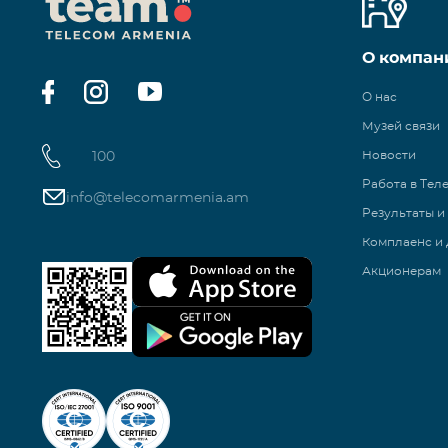
О компан
О нас
Музей связи
100
Новости
Работа в Тел
info@telecomarmenia.am
Результаты и
Комплаенс и 
Акционерам