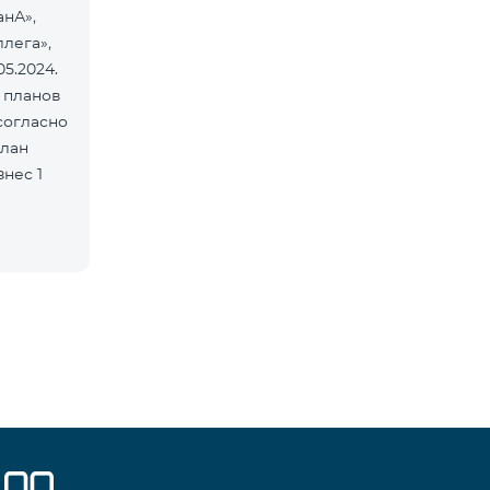
анА»,
ллега»,
05.2024.
 планов
согласно