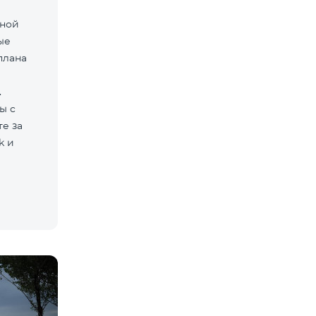
мной
ые
плана
.
ы с
е за
k и