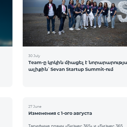
30 July
Team-ը կրկին միացել է նորարարությ
ալիքին՝ Sevan Startup Summit-ում
27 June
Изменения с 1-ого августа
Тарифные планы «Бизнес 365» и «Бизнес 365