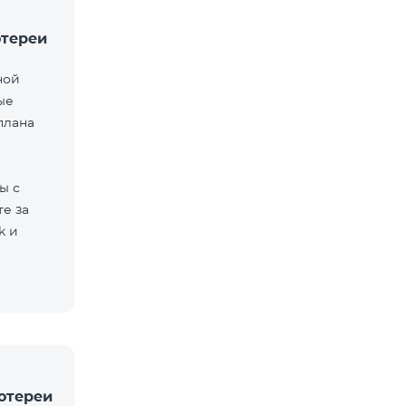
отереи
ной
ые
плана
ы с
е за
k и
отереи