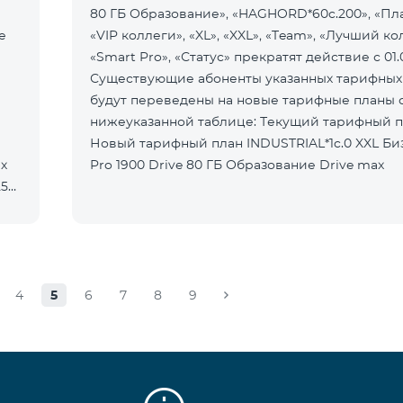
80 ГБ Образование», «HAGHORD*60c.200», «Пл
е
«VIP коллеги», «XL», «XXL», «Team», «Лучший ко
«Smart Pro», «Статус» прекратят действие с 01.
Существующие абоненты указанных тарифных
будут переведены на новые тарифные планы 
нижеуказанной таблице: Текущий тарифный план
Новый тарифный план INDUSTRIAL*1c.0 XXL Бизнес 1
их
Pro 1900 Drive 80 ГБ Образование Drive max
25
4
5
6
7
8
9