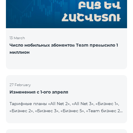
прежних 2900 драмов. Абоненты получат 750
минут на все
13 March
Число мобильных абонентов Team превысило 1
миллион
27 February
Изменения с 1-ого апреля
Тарифные планы «All Net 2», «All Net 3», «Бизнес 1»,
«Бизнес 2», «Бизнес 3», «Бизнес 5», «Team бизнес 2»,
«Team бизнес 3», «Бизнес Актив VIP», «VIP Бизнес
Актив родственники/друзья», «Бизнес VIP
Общение», «Бизнес Общение», «Бизнес Сеть»,