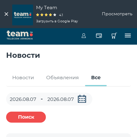
My Team
Просмотреть
4.1
Загрузить в Google Play
Новости
Новости
Объявления
Все
Поиск