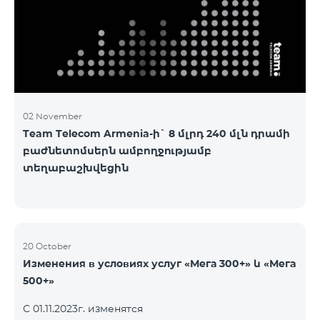
3&Русский Pro 8200 Лидер M Pro 3700 Лидер L Pro
5200
02 November
Team Telecom Armenia-ի` 8 մլրդ 240 մլն դրամի
բաժնետոմսերն ամբողջությամբ
տեղաբաշխվեցին
20 October
Изменения в условиях услуг «Мега 300+» և «Мега
500+»
С 01.11.2023г. изменятся