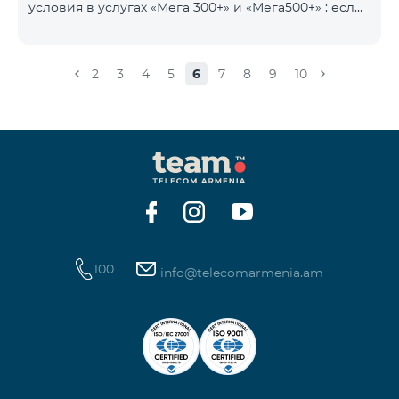
условия в услугах «Мега 300+» и «Мега500+» : если
на счету имеется сумма, превышающая
ежедневную плату за услугу, и она автоматически
продлевается, остаток неиспользованного
2
3
4
5
6
7
8
9
10
интернета не обнуляется и переносится на
следующий день с возможностью накопления до
100 ГБ.
100
info@telecomarmenia.am