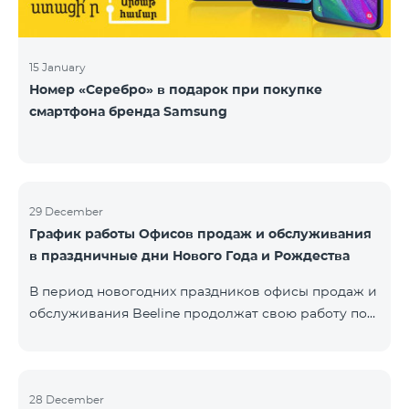
15 January
Номер «Серебро» в подарок при покупке
смартфона бренда Samsung
29 December
График работы Офисов продаж и обслуживания
в праздничные дни Нового Года и Рождества
В период новогодних праздников офисы продаж и
обслуживания Beeline продолжат свою работу по
специальному графику. Подробнее с графиком
можете ознакомиться здесь.Beeline E-shop
возобновит обработку онлайн-заказов 8 января
2020 года.
28 December