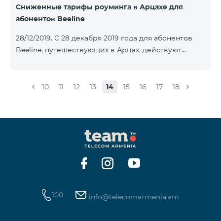
Сниженные тарифы роуминга в Арцахе для
абонентов Beeline
28/12/2019. С 28 декабря 2019 года для абонентов
Beeline, путешествующих в Арцах, действуют
новые сниженные тарифы: для входящих звонков –
15 драм/мин, для исходящих звонков в Армению и
местных звонков в Арцахе - 29 драм/мин, 1 МБ
10
11
12
13
14
15
16
17
18
Интернета – 22 драм, а для коротких сообщений -
40 драм/SMS. Изменение действующих до этого
тарифов в Арцахе будет нести продолжительный
характер тарифов роуминга в Арцахе согласно
Меморандому, подписанному между
Государственной комиссией по регулированию
общественны
100
info@telecomarmenia.am