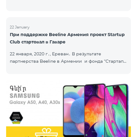
22 January
При поддержке Beeline Армения проект Startup
Club стартовал в Гаваре
22 января, 2020 г․, Ереван․ В результате
партнерства Beeline в Армении и фонда “Стартап
Армения”, в городе Гавар успешно стартовал
проект Sturtup Club. Sturtup Club – это
образовательная инициатива, цель которой –
помочь молодым людям из регионов раскрыть
свои предпринимательские способности и
повысить их социальную ответственность. Клубы
задействованы в ряде армянских общин: в
Апаране, Аштараке, Егварде, приграничных Коти,
Айгеховите, и уже в Гаваре. Гаварский кл