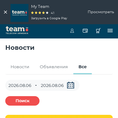
My Team
Просмотреть
4.1
Загрузить в Google Play
Новости
Новости
Объявления
Все
Поиск