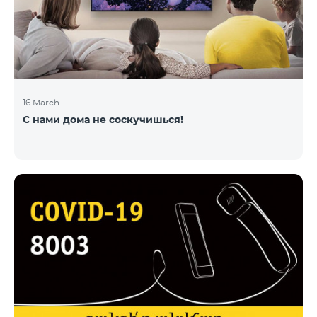
16 March
С нами дома не соскучишься!