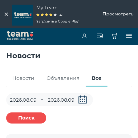
My Team
Просмотреть
4.1
Загрузить в Google Play
Новости
Новости
Объявления
Все
Поиск