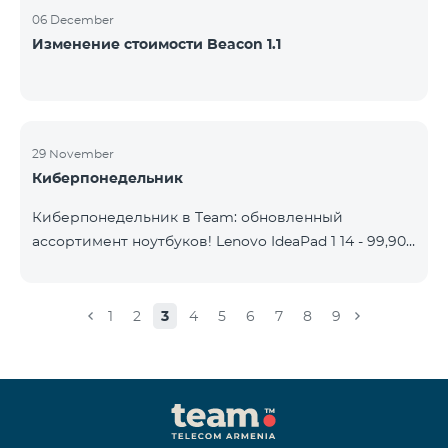
06 December
Изменение стоимости Beacon 1.1
29 November
Киберпонедельник
Киберпонедельник в Team: обновленный
ассортимент ноутбуков! Lenovo IdeaPad 1 14 - 99,900
֏ | Ежемесячный платеж от: 2,090 AMD Lenovo
IdeaPad 3 15IAU7 - 179,000 ֏ | Ежемесячный платеж
от: 3,730 AMD ASUS B1502CV - 359,000 ֏ |
1
2
3
4
5
6
7
8
9
Ежемесячный платеж от: 7,480 AMD ASUS K3604V -
298,000 ֏ | Ежемесячный платеж от: 6,210 AMD
ASUS X1504V - 264,000 ֏ | Ежемесячный платеж от:
5,500 AMD ASUS E1504G - 175,000 ֏ | Ежемесячный
платеж от: 3,645 AMD Dell Vostro 3520 - 159,000 ֏ |