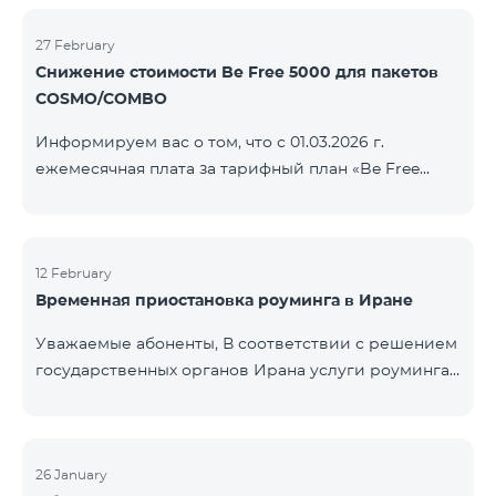
COSMO/COMBO» ежеме
голосовой связи и SMS остаются доступными.
Дополнительная информация будет
27 February
Снижение стоимости Be Free 5000 для пакетов
предоставлена в случае изменения ситуации.
COSMO/COMBO
Благодарим за понимание.
Информируем вас о том, что с 01.03.2026 г.
ежемесячная плата за тарифный план «Be Free
5000», доступный на специальных условиях для
пакетов услуг COSMO/COMBO, будет снижена с
4000 драмов до 3500 драмов. Подключиться к
тарифному плану могут все абоненты с активной
12 February
Временная приостановка роуминга в Иране
подпиской на пакеты услуг COSMO или COMBO. С
подробностями тарифного плана можно
Уважаемые абоненты, В соответствии с решением
ознакомиться здесь.
государственных органов Ирана услуги роуминга
на территории страны временно приостановлены
всеми операторами связи. Данное ограничение
введено иранской стороной и не находится под
контролем нашей компании. В настоящее время
26 January