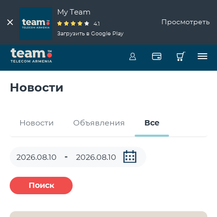
My Team
Просмотреть
4.1
Загрузить в Google Play
Новости
Новости
Объявления
Все
Поиск