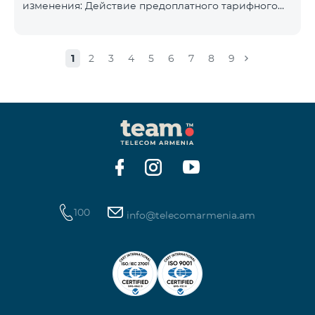
изменения: Действие предоплатного тарифного
плана «Смарт 5500» будет прекращёно, а
телефонные номера абонентов будут переведены
на тарифный план «BeFree 5000 unlimit», который
1
2
3
4
5
6
7
8
9
включает безлимитный интернет, 2000 минут на
все сети Армении, США, Канады, Beeline РФ и Tele2,
500 SMS, 200 МБ в роуминге, 60 TV каналов.
Ежемесячная абонентская плата за тарифный план
«BeFree 5000 unlimit» составляет 5000 драм.
Действие предоплатного тарифного плана «Смарт
100
info@telecomarmenia.am