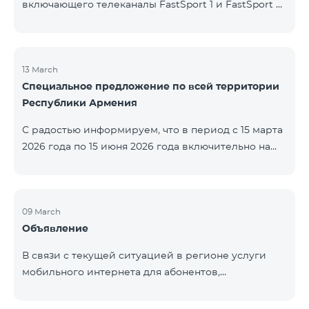
включающего телеканалы FastSport 1 и FastSport 2,
доступных в TeamTV, прекращена. С 20 апреля
текущего года будет остановлена и трансляция
указанных телеканалов. Изменение связано с
решением вещателя. По вопросам или для
13 March
Специальное предложение по всей территории
получения дополнительной информации просим
Республики Армения
обращаться в компанию «Фаст Медиа».
С радостью информируем, что в период с 15 марта
2026 года по 15 июня 2026 года включительно на
всей территории Республики Армения действуют
специальные условия․ Тарифные пакеты COSMO 4
12500, COSMO 4 16500 и COSMO 4 9900
Региональный будут доступны со скидкой 25% при
09 March
Объявление
подключении на 12 месяцев с автоматическим
продлением ещё на 12 месяцев. Тарифный
В связи с текущей ситуацией в регионе услуги
пакет COMBO 4 9900 также предоставляется со
мобильного интернета для абонентов,
скидкой 25% сроком на 12 месяцев. Кроме того, для
находящихся в роуминге в Кувейте, временно
тарифного пакета «Be Free 5000 для
приостановлены местными операторами. Услуги