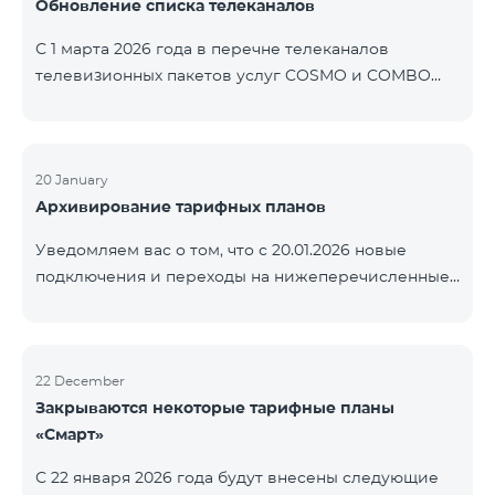
Обновление списка телеканалов
точные сроки восстановления услуг неизвестны.
Дополнительная информация будет
С 1 марта 2026 года в перечне телеканалов
предоставлена по мере изменения ситуации.
телевизионных пакетов услуг COSMO и COMBO
Благодарим за понимание.
будут внесены изменения. В соответствии с
данными изменениями региональные
мультиплексные телеканалы будут доступны
только в тех регионах, где их трансляция является
20 January
Архивирование тарифных планов
обязательной. Данные изменения реализуются в
рамках обновления технических параметров
Уведомляем вас о том, что с 20.01.2026 новые
телевизионной платформы и полностью
подключения и переходы на нижеперечисленные
соответствуют нормам местного вещания.
тарифные планы будут приостановлены. COMBO 2
Перечень телеканалов по регионам приведён
Max COMBO 2 Plus COMBO 2 TV COMBO 4 Basic
ниже.
8990 COMBO 4 Plus 10990
ЕреванКотайкГегаркуникАраратАрмавирЛор
22 December
Закрываются некоторые тарифные планы
«Смарт»
С 22 января 2026 года будут внесены следующие