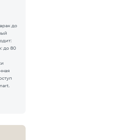
арак до
ный
: до 80
ки
оступ
art.