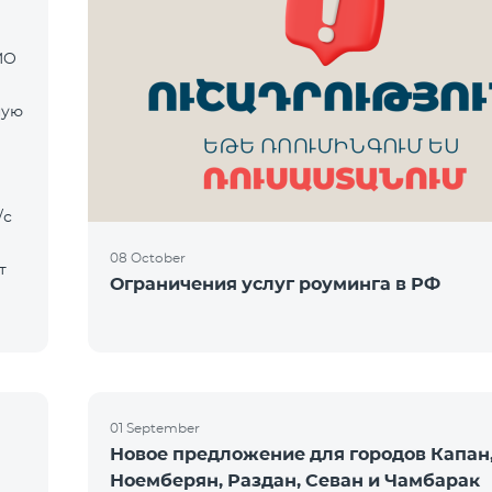
MO
ную
08 October
т
Ограничения услуг роуминга в РФ
01 September
Новое предложение для городов Капан,
Ноемберян, Раздан, Севан и Чамбарак