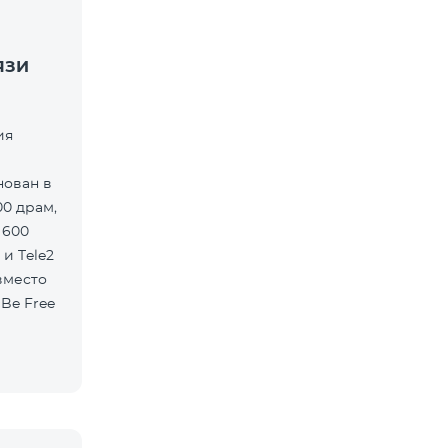
ЯЗИ
ия
нован в
00 драм,
 600
 и Tele2
вместо
Be Free