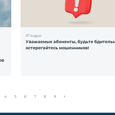
07 August
Уважаемые абоненты, будьте бдитель
остерегайтесь мошенников!
ов
4
5
6
7
8
9