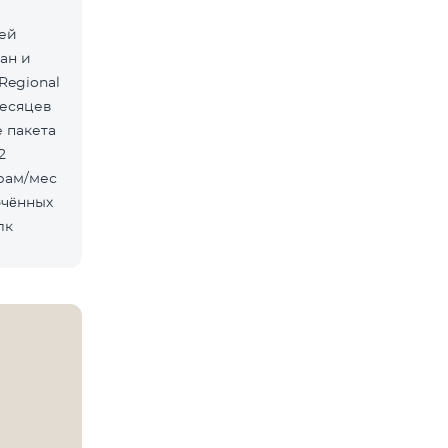
лей
ан и
Regional
месяцев
лк