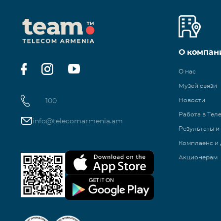
О компан
О нас
Музей связи
100
Новости
Работа в Тел
info@telecomarmenia.am
Результаты и
Комплаенс и 
Акционерам