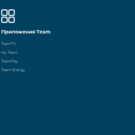
Приложения Team
TeamTV
My Team
TeamPay
Team Energy