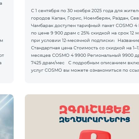
а
С 1 сентября по 30 ноября 2025 года для жите
городов Капан, Горис, Ноемберян, Раздан, Сев
Чамбарак доступен тарифный пакет COSMO 4 
по цене 9 900 драм с 25% скидкой на срок 12 
ом
при условии 12-месячной подписки։ Название пакета
Стандартная цена Стоимость со скидкой на 1–12
ют
месяцев COSMO 4 9900 Региональный 9900 драм/мес
а
7425 драм/мес С подробным описанием включённых
услуг COSMO вы можете ознакомиться по ссы