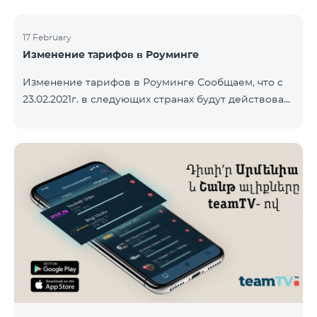
17 February
Изменение тарифов в Роуминге
Изменение тарифов в Роуминге Сообщаем, что с
23.02.2021г. в следующих странах будут действовать
новые тарифы в роуминге: Входящие звонки – 500
драм/минута Исходящие звонки в Армению – 2500
драм/минута Исходящие звонки Международные –
2500 драм/минута Исходящие звонки локальные –
500 драм/минута SMS – 250 драм Интернет – 7000
драм/МБ Список стран: Бермудские острова,
Буркина-Фасо, Кабо-Верде, Куба, Эквоториальная
Гвинея, Эфиопия, Гамбия, Гвинея, Мадага