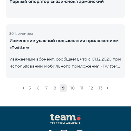
Первый оператор связи-снова армянский
30 November
Изменение условий пользования приложением
«Twitter»
Уважаемый абонент, сообщаем, что с 01.12.2020 при
использовании мобильного приложения «Twitter»
будет осуществляться тарификация Интернета. В
случае, если на вашем счету имеется остаток
Интернета, то тарификация будет осуществляться
5
6
7
8
9
10
11
12
13
с данного остатка․ После исчерпания которого
дальнейшая тарификация будет осуществляться
согласно условиям вашего тарифного плана.