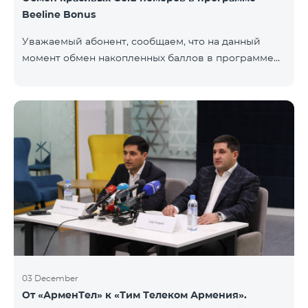
Beeline Bonus
Уважаемый абонент, сообщаем, что на данный
момент обмен накопленных баллов в программе
Beeline Bonus на красивые номера Gold
недоступен. Для обмена доступны номера других
категорий: Nickel, Bronze, Silver, Platinum.
03 December
От «АрменТел» к «Тим Телеком Армения».