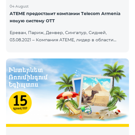
04 August
ATEME предоставит компании Telecom Armenia
новую систему OTT
Ереван, Париж, Денвер, Сингапур, Сидней,
03.08.2021 – Компания ATEME, лидер в области
решений для видеовещания, кабельного
телевидения, DHT, IPTV и OTT, сегодня объявила о
заключении нового контракта с Telecom Armenia,
поставщиком услуг IPTV и OTT под брендом
Beeline, который запускает обновленный пакет
телевизионных услуг на рынке Армении.
Компания Telecom Armenia приняла решение
модернизировать существующую систему. Нам
требовалась производительная, масштабируемая
инфраструктура для пр