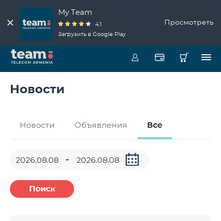
My Team
Просмотреть
4.1
Загрузить в Google Play
Новости
Новости
Объявления
Все
Поиск