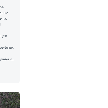
дов
ифные
иях:
l
яцев
арифных