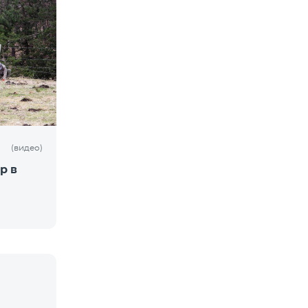
(видео)
р в