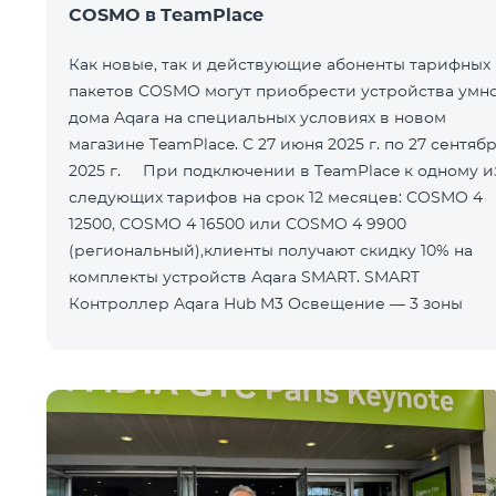
COSMO в TeamPlace
Как новые, так и действующие абоненты тарифных
пакетов COSMO могут приобрести устройства умн
дома Aqara на специальных условиях в новом
магазине TeamPlace. С 27 июня 2025 г. по 27 сентяб
2025 г. При подключении в TeamPlace к одному из
следующих тарифов на срок 12 месяцев: COSMO 4
12500, COSMO 4 16500 или COSMO 4 9900
(региональный),клиенты получают скидку 10% на
комплекты устройств Aqara SMART. SMART
Контроллер Aqara Hub M3 Освещение — 3 зоны