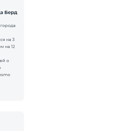
а Берд
 города
ся на 3
м на 12
ей о
о
cosmo