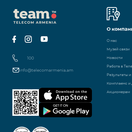
О компан
О нас
Музей связи
100
Новости
Работа в Тел
info@telecomarmenia.am
Результаты и
Комплаенс и 
Акционерам