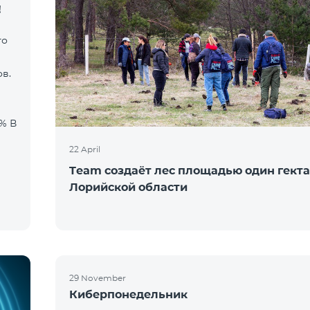
!
го
в.
22 April
Team создаёт лес площадью один гекта
Лорийской области
29 November
Киберпонедельник