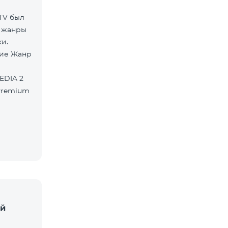
TV был
 жанры
и.
ей