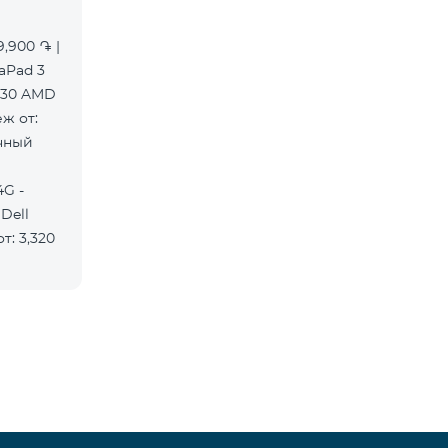
9,900 ֏ |
aPad 3
,730 AMD
ж от:
ячный
G -
Dell
т: 3,320