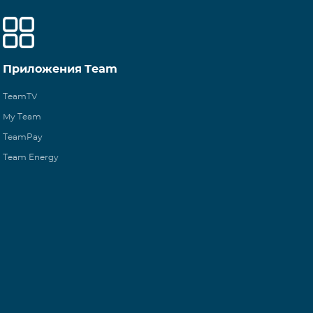
Приложения Team
TeamTV
My Team
TeamPay
Team Energy