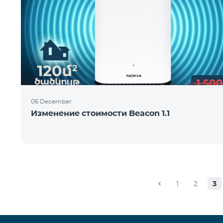
06 December
Изменение стоимости Beacon 1.1
1
2
3