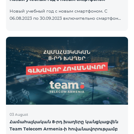
Новый учебный год с новым смартфоном. С
06.08.2023 по 30.09.2023 включительно смартфон
2023 года Xiaomi Redmi 12C предоставляется в
комплекте с беспроводными наушниками Alteracs
Light и специальным тарифным планом TeamTok -
1-й месяц бесплатно. Смартфон также можно
приобрести в кредит, начиная с 1250 драмов в
месяц. К ежемесячной плате добавляются
банковские платежи. Условия тарифного плана
ниже. Предоплатный тарифный план Teamtok.
Ежемесячная плата: 2500 драм 250 минут на сети
РА
03 August
Համահայկական 8-րդ խաղերը կանցկացվեն
Team Telecom Armenia-ի հովանավորությամբ