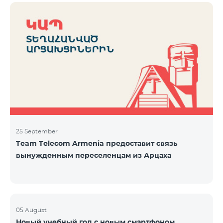
25 September
Team Telecom Armenia предоставит связь
вынужденным переселенцам из Арцаха
05 August
Новый учебный год с новым смартфоном