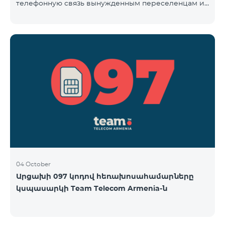
телефонную связь вынужденным переселенцам из
Арцаха. Абоненты “Карабах Телеком”-а с момента
первого использования услуг мобильной связи
(звонок, отправка смс и т.п.) будут считаться
абонентами тарифного плана «Be Free 097», тем
самым соглашаясь с его условиями,
размещенными на сайте www.telecomarmenia.am и
публичной офертой. Абоненты телефонных
номеров с префиксом 097, будут обслуживаться по
специ
04 October
Արցախի 097 կոդով հեռախոսահամարները
կսպասարկի Team Telecom Armenia-ն