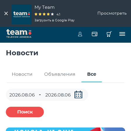
My Team
Просмотреть
4.1
Загрузить в Google Play
Новости
Новости
Объявления
Все
Поиск