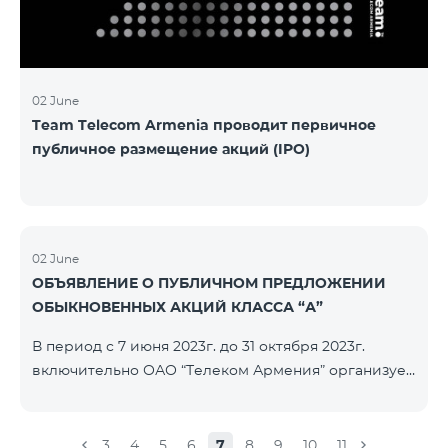
մաղթելով մրցույթի մասնակիցներին Team
Telecom Armenia-ի գլխավոր տնօրեն Հայկ
Եսայանը նշեց, որ
02 June
Team Telecom Armenia проводит первичное
публичное размещение акций (IPO)
02 June
ОБЪЯВЛЕНИЕ О ПУБЛИЧНОМ ПРЕДЛОЖЕНИИ
ОБЫКНОВЕННЫХ АКЦИЙ КЛАССА “А”
В период с 7 июня 2023г. до 31 октября 2023г.
включительно ОАО “Телеком Армения” организует
публичное размещение именных
бездокументарных акций на следующих условиях:
ЭМИТЕНТ ОАО “ТЕЛЕКОМ АРМЕНИЯ” ТИП
3
4
5
6
7
8
9
10
11