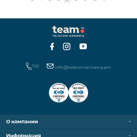
Обыкновенные акции Класса “А” КОЛИЧЕСТВО
40,000,000 ЦЕНА ЗА АКЦИЮ 206 драмов ОБЩАЯ
СУММА 8,240,000,000 драмов МИНИМАЛЬНЫЙ
ОБЬЕМ ПОКУПКИ 200 МИНИМАЛЬНАЯ СУММА
ПОКУПКИ 41,200 драмов ОРГАНИЗАТОР
100
info@telecomarmenia.am
О компании
Информация