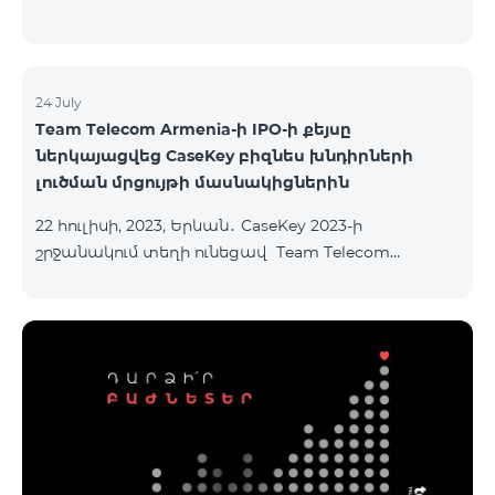
24 July
Team Telecom Armenia-ի IPO-ի քեյսը
ներկայացվեց CaseKey բիզնես խնդիրների
լուծման մրցույթի մասնակիցներին
22 հուլիսի, 2023, Երևան․ CaseKey 2023-ի
շրջանակում տեղի ունեցավ Team Telecom
Armenia-ի առաջնային հրապարակային
տեղաբաշխման (IPO) քեյսի ներկայացումը:
Հայաստանի տարբեր բուհերից շուրջ 200
երիտասարդներ ծանոթացան առաջնային
հրապարակային տեղաբաշխման բոլոր
մանրամասներին ու թիմերին տրամադրվեց
ընկերության զարգացման ռազմավարական
խնդիրը։ Լուծումներ առաջարկելու համար թիմերն
ունենալու են ընդամենը 72 ժամ։ Հաջողություն