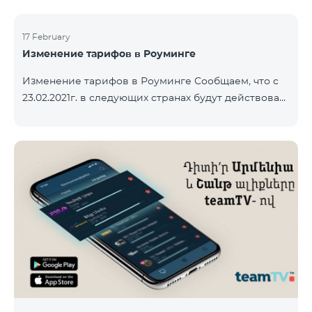
17 February
Изменение тарифов в Роуминге
Изменение тарифов в Роуминге Сообщаем, что с
23.02.2021г. в следующих странах будут действовать
новые тарифы в роуминге: Входящие звонки – 500
драм/минута Исходящие звонки в Армению – 2500
драм/минута Исходящие звонки Международные –
2500 драм/минута Исходящие звонки локальные –
500 драм/минута SMS – 250 драм Интернет – 7000
драм/МБ Список стран: Бермудские острова,
Буркина-Фасо, Кабо-Верде, Куба, Эквоториальная
Гвинея, Эфиопия, Гамбия, Гвинея, Мадага