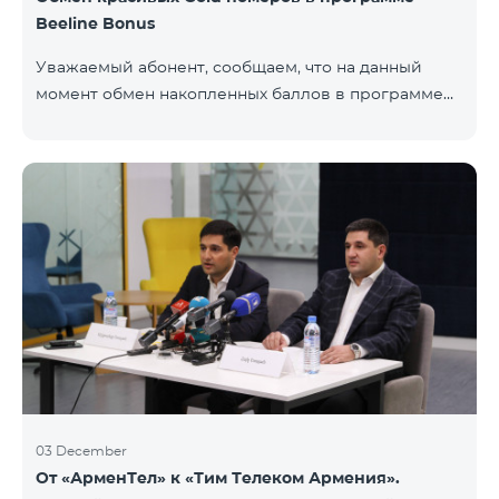
Beeline Bonus
Уважаемый абонент, сообщаем, что на данный
момент обмен накопленных баллов в программе
Beeline Bonus на красивые номера Gold
недоступен. Для обмена доступны номера других
категорий: Nickel, Bronze, Silver, Platinum.
03 December
От «АрменТел» к «Тим Телеком Армения».