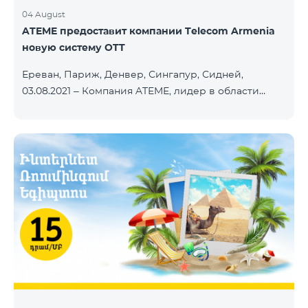
04 August
ATEME предоставит компании Telecom Armenia
новую систему OTT
Ереван, Париж, Денвер, Сингапур, Сидней,
03.08.2021 – Компания ATEME, лидер в области
решений для видеовещания, кабельного
телевидения, DHT, IPTV и OTT, сегодня объявила о
заключении нового контракта с Telecom Armenia,
поставщиком услуг IPTV и OTT под брендом
Beeline, который запускает обновленный пакет
телевизионных услуг на рынке Армении.
Компания Telecom Armenia приняла решение
модернизировать существующую систему. Нам
требовалась производительная, масштабируемая
инфраструктура для пр