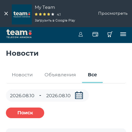
My Team
Просмотреть
4.1
Загрузить в Google Play
Новости
Новости
Объявления
Все
Поиск