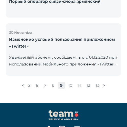
Первый оператор связи-снова армянский
30 November
Изменение условий пользования приложением
«Twitter»
Уважаемый абонент, сообщаем, что с 01.12.2020 при
использовании мобильного приложения «Twitter»
будет осуществляться тарификация Интернета. В
случае, если на вашем счету имеется остаток
Интернета, то тарификация будет осуществляться
5
6
7
8
9
10
11
12
13
с данного остатка․ После исчерпания которого
дальнейшая тарификация будет осуществляться
согласно условиям вашего тарифного плана.