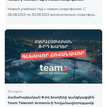
Новый учебный год с новым смартфоном. С
06.08.2023 по 30.09.2023 включительно смартфон
2023 года Xiaomi Redmi 12C предоставляется в
комплекте с беспроводными наушниками Alteracs
Light и специальным тарифным планом TeamTok -
1-й месяц бесплатно. Смартфон также можно
приобрести в кредит, начиная с 1250 драмов в
месяц. К ежемесячной плате добавляются
банковские платежи. Условия тарифного плана
ниже. Предоплатный тарифный план Teamtok.
Ежемесячная плата: 2500 драм 250 минут на сети
РА
03 August
Համահայկական 8-րդ խաղերը կանցկացվեն
Team Telecom Armenia-ի հովանավորությամբ