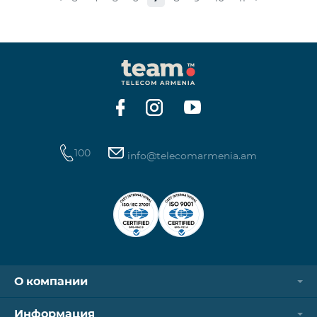
Обыкновенные акции Класса “А” КОЛИЧЕСТВО
40,000,000 ЦЕНА ЗА АКЦИЮ 206 драмов ОБЩАЯ
СУММА 8,240,000,000 драмов МИНИМАЛЬНЫЙ
ОБЬЕМ ПОКУПКИ 200 МИНИМАЛЬНАЯ СУММА
ПОКУПКИ 41,200 драмов ОРГАНИЗАТОР
100
info@telecomarmenia.am
О компании
Информация