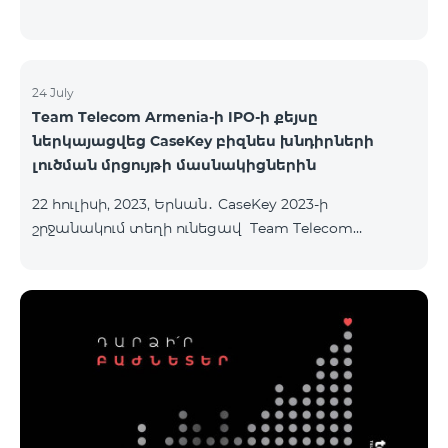
24 July
Team Telecom Armenia-ի IPO-ի քեյսը
ներկայացվեց CaseKey բիզնես խնդիրների
լուծման մրցույթի մասնակիցներին
22 հուլիսի, 2023, Երևան․ CaseKey 2023-ի
շրջանակում տեղի ունեցավ Team Telecom
Armenia-ի առաջնային հրապարակային
տեղաբաշխման (IPO) քեյսի ներկայացումը:
Հայաստանի տարբեր բուհերից շուրջ 200
երիտասարդներ ծանոթացան առաջնային
հրապարակային տեղաբաշխման բոլոր
մանրամասներին ու թիմերին տրամադրվեց
ընկերության զարգացման ռազմավարական
խնդիրը։ Լուծումներ առաջարկելու համար թիմերն
ունենալու են ընդամենը 72 ժամ։ Հաջողություն