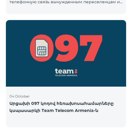
телефонную связь вынужденным переселенцам из
Арцаха. Абоненты “Карабах Телеком”-а с момента
первого использования услуг мобильной связи
(звонок, отправка смс и т.п.) будут считаться
абонентами тарифного плана «Be Free 097», тем
самым соглашаясь с его условиями,
размещенными на сайте www.telecomarmenia.am и
публичной офертой. Абоненты телефонных
номеров с префиксом 097, будут обслуживаться по
специ
04 October
Արցախի 097 կոդով հեռախոսահամարները
կսպասարկի Team Telecom Armenia-ն