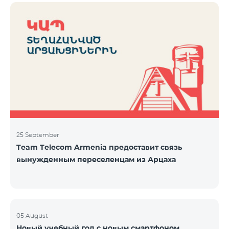
25 September
Team Telecom Armenia предоставит связь
вынужденным переселенцам из Арцаха
05 August
Новый учебный год с новым смартфоном