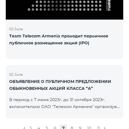
մաղթելով մրցույթի մասնակիցներին Team
Telecom Armenia-ի գլխավոր տնօրեն Հայկ
Եսայանը նշեց, որ
02 June
Team Telecom Armenia проводит первичное
публичное размещение акций (IPO)
02 June
ОБЪЯВЛЕНИЕ О ПУБЛИЧНОМ ПРЕДЛОЖЕНИИ
ОБЫКНОВЕННЫХ АКЦИЙ КЛАССА “А”
В период с 7 июня 2023г. до 31 октября 2023г.
включительно ОАО “Телеком Армения” организует
публичное размещение именных
бездокументарных акций на следующих условиях:
ЭМИТЕНТ ОАО “ТЕЛЕКОМ АРМЕНИЯ” ТИП
3
4
5
6
7
8
9
10
11