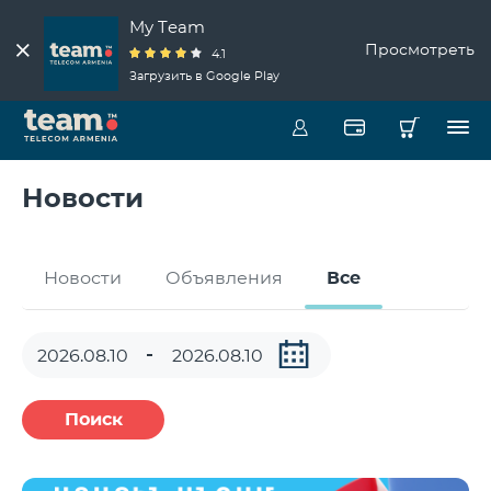
My Team
Просмотреть
4.1
Загрузить в Google Play
Новости
Новости
Объявления
Все
Поиск