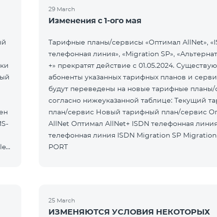
29 March
Изменения с 1-ого мая
ый
Тарифные планы/сервисы «Оптимал AllNet», «
телефонная линия», «Migration SP», «Альтерн
ски
+» прекратят действие с 01.05.2024. Существ
ный
абоненты указанных тарифных планов и серв
будут переведены на новые тарифные планы
согласно нижеуказанной таблице: Текущий тарифный
ен
план/сервис Новый тарифный план/сервис Оптимал
MS-
AllNet Оптимал AllNet+ ISDN телефонная линия Новая
телефонная линия ISDN Migration SP Migration SP -
le
PORT
25 March
ИЗМЕНЯЮТСЯ УСЛОВИЯ НЕКОТОРЫХ