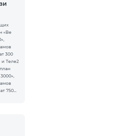
ЗИ
ющих
н «Be
»,
рамов
ат 300
 и Теле2
 план
 3000»,
рамов
ат 750