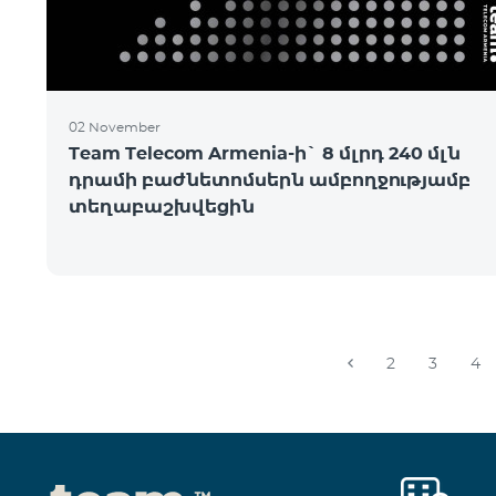
02 November
Team Telecom Armenia-ի` 8 մլրդ 240 մլն
դրամի բաժնետոմսերն ամբողջությամբ
տեղաբաշխվեցին
2
3
4