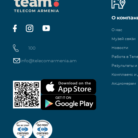
О компан
О нас
Музей связи
100
Новости
Работа в Тел
info@telecomarmenia.am
Результаты и
Комплаенс и 
Акционерам