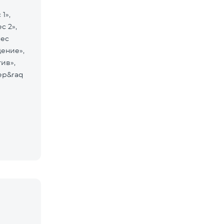
1»,
с 2»,
нес
щение»,
ив»,
ер&raq