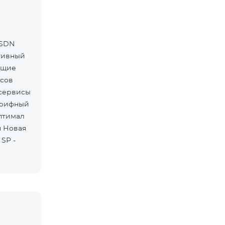
ISDN
ативный
ующие
исов
/сервисы