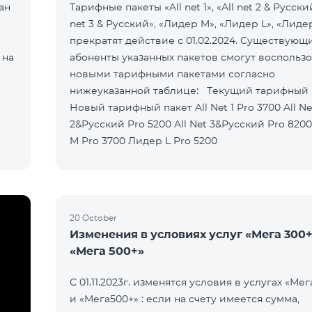
ан
Тарифные пакеты «All net 1», «All net 2 & Русский
net 3 & Русский», «Лидер M», «Лидер L», «Лиде
прекратят действие с 01.02.2024. Существующ
 на
абоненты указанных пакетов смогут воспользо
новыми тарифными пакетами согласно
нижеуказанной таблице: Текущий тарифный пакет
Новый тарифный пакет All Net 1 Pro 3700 All Net
2&Русский Pro 5200 All Net 3&Русский Pro 8200 Лидер
M Pro 3700 Лидер L Pro 5200
20 October
Изменения в условиях услуг «Мега 300+
«Мега 500+»
С 01.11.2023г. изменятся условия в услугах «Мег
и «Мега500+» : если на счету имеется сумма,