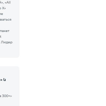
», «All
р X»
ие
ваться
» և
а 300+»