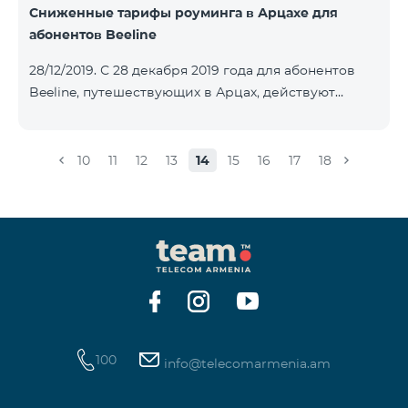
Сниженные тарифы роуминга в Арцахе для
абонентов Beeline
28/12/2019. С 28 декабря 2019 года для абонентов
Beeline, путешествующих в Арцах, действуют
новые сниженные тарифы: для входящих звонков –
15 драм/мин, для исходящих звонков в Армению и
местных звонков в Арцахе - 29 драм/мин, 1 МБ
10
11
12
13
14
15
16
17
18
Интернета – 22 драм, а для коротких сообщений -
40 драм/SMS. Изменение действующих до этого
тарифов в Арцахе будет нести продолжительный
характер тарифов роуминга в Арцахе согласно
Меморандому, подписанному между
Государственной комиссией по регулированию
общественны
100
info@telecomarmenia.am