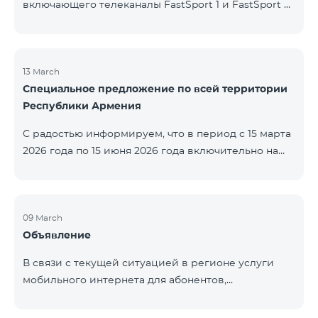
включающего телеканалы FastSport 1 и FastSport 2,
доступных в TeamTV, прекращена. С 20 апреля
текущего года будет остановлена и трансляция
указанных телеканалов. Изменение связано с
решением вещателя. По вопросам или для
13 March
Специальное предложение по всей территории
получения дополнительной информации просим
Республики Армения
обращаться в компанию «Фаст Медиа».
С радостью информируем, что в период с 15 марта
2026 года по 15 июня 2026 года включительно на
всей территории Республики Армения действуют
специальные условия․ Тарифные пакеты COSMO 4
12500, COSMO 4 16500 и COSMO 4 9900
Региональный будут доступны со скидкой 25% при
09 March
Объявление
подключении на 12 месяцев с автоматическим
продлением ещё на 12 месяцев. Тарифный
В связи с текущей ситуацией в регионе услуги
пакет COMBO 4 9900 также предоставляется со
мобильного интернета для абонентов,
скидкой 25% сроком на 12 месяцев. Кроме того, для
находящихся в роуминге в Кувейте, временно
тарифного пакета «Be Free 5000 для
приостановлены местными операторами. Услуги