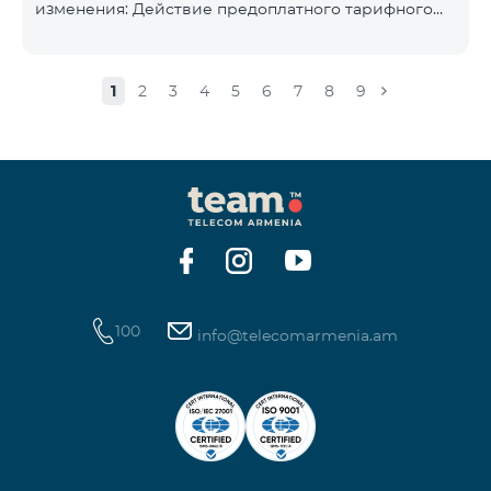
изменения: Действие предоплатного тарифного
плана «Смарт 5500» будет прекращёно, а
телефонные номера абонентов будут переведены
на тарифный план «BeFree 5000 unlimit», который
1
2
3
4
5
6
7
8
9
включает безлимитный интернет, 2000 минут на
все сети Армении, США, Канады, Beeline РФ и Tele2,
500 SMS, 200 МБ в роуминге, 60 TV каналов.
Ежемесячная абонентская плата за тарифный план
«BeFree 5000 unlimit» составляет 5000 драм.
Действие предоплатного тарифного плана «Смарт
100
info@telecomarmenia.am