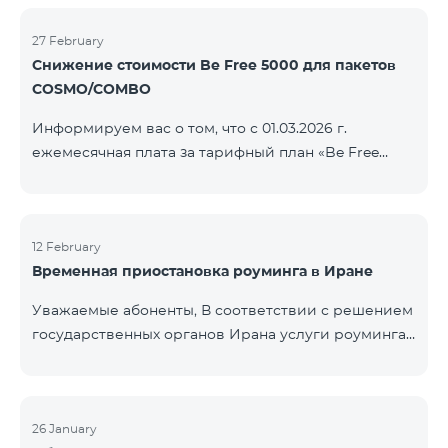
COSMO/COMBO» ежеме
голосовой связи и SMS остаются доступными.
Дополнительная информация будет
27 February
Снижение стоимости Be Free 5000 для пакетов
предоставлена в случае изменения ситуации.
COSMO/COMBO
Благодарим за понимание.
Информируем вас о том, что с 01.03.2026 г.
ежемесячная плата за тарифный план «Be Free
5000», доступный на специальных условиях для
пакетов услуг COSMO/COMBO, будет снижена с
4000 драмов до 3500 драмов. Подключиться к
тарифному плану могут все абоненты с активной
12 February
Временная приостановка роуминга в Иране
подпиской на пакеты услуг COSMO или COMBO. С
подробностями тарифного плана можно
Уважаемые абоненты, В соответствии с решением
ознакомиться здесь.
государственных органов Ирана услуги роуминга
на территории страны временно приостановлены
всеми операторами связи. Данное ограничение
введено иранской стороной и не находится под
контролем нашей компании. В настоящее время
26 January