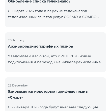
Обновление списка телеканалов
точные сроки восстановления услуг неизвестны.
Дополнительная информация будет
С 1 марта 2026 года в перечне телеканалов
предоставлена по мере изменения ситуации.
телевизионных пакетов услуг COSMO и COMBO
Благодарим за понимание.
будут внесены изменения. В соответствии с
данными изменениями региональные
мультиплексные телеканалы будут доступны
только в тех регионах, где их трансляция является
20 January
Архивирование тарифных планов
обязательной. Данные изменения реализуются в
рамках обновления технических параметров
Уведомляем вас о том, что с 20.01.2026 новые
телевизионной платформы и полностью
подключения и переходы на нижеперечисленные
соответствуют нормам местного вещания.
тарифные планы будут приостановлены. COMBO 2
Перечень телеканалов по регионам приведён
Max COMBO 2 Plus COMBO 2 TV COMBO 4 Basic
ниже.
8990 COMBO 4 Plus 10990
ЕреванКотайкГегаркуникАраратАрмавирЛор
22 December
Закрываются некоторые тарифные планы
«Смарт»
С 22 января 2026 года будут внесены следующие