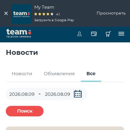
My Team
Просмотреть
4.1
Загрузить в Google Play
Новости
Новости
Объявления
Все
Поиск