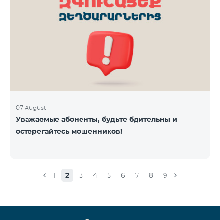
07 August
Уважаемые абоненты, будьте бдительны и
остерегайтесь мошенников!
1
2
3
4
5
6
7
8
9