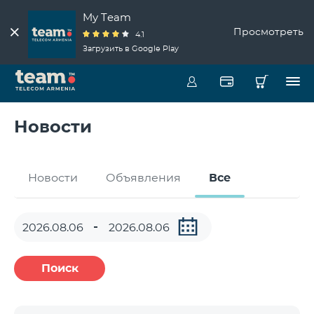
My Team
Просмотреть
4.1
Загрузить в Google Play
Новости
Новости
Объявления
Все
Поиск