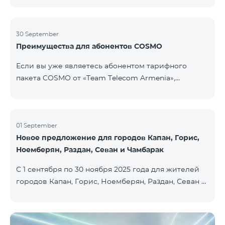
30 September
Преимущества для абонентов COSMO
Если вы уже являетесь абонентом тарифного
пакета COSMO от «Team Telecom Armenia»,
воспользуйтесь специальным предложением для
приобретения умных устройств для дома.
Автоматизируйте освещение, отопление и
систему безопасности — всего одним касанием и с
01 September
Новое предложение для городов Капан, Горис,
безлимитным интернетом благодаря устройствам
Ноемберян, Раздан, Севан и Чамбарак
Aqara от Smart Place. Все действующие абоненты
пакетов услуг COSMO имеют возможность
С 1 сентября по 30 ноября 2025 года для жителей
приобрести умные устройства бренда Aqara на
городов Капан, Горис, Ноемберян, Раздан, Севан и
особых условиях. Устройства доступны в салоне
Чамбарак доступен тарифный пакет COSMO 4
Team Pla
Regional по цене 9 900 драм с 25% скидкой на срок
12 месяцев при условии 12-месячной подписки։