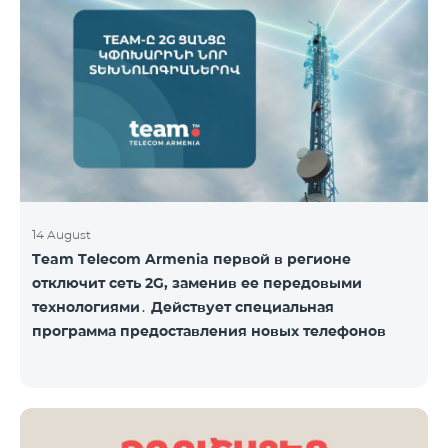
Название пакета Стандартная цена Стоимость со
скидкой на 1–12 месяцев COSMO 4 9900
Региональный 9900 драм/мес 7425 драм/мес С
подробным описанием включённых услуг COSMO
вы можете ознакомиться по ссылк
14 August
Team Telecom Armenia первой в регионе
отключит сеть 2G, заменив ее передовыми
технологиями․ Действует специальная
программа предоставления новых телефонов