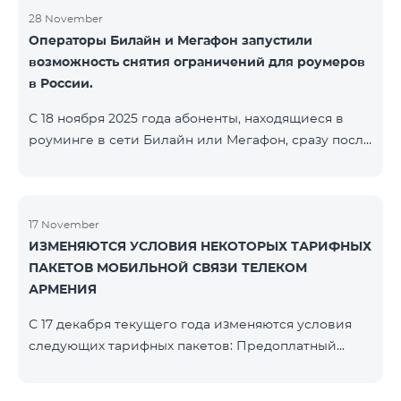
28 November
Операторы Билайн и Мегафон запустили
возможность снятия ограничений для роумеров
в России.
С 18 ноября 2025 года абоненты, находящиеся в
роуминге в сети Билайн или Мегафон, сразу после
регистрации в соответствующих сетях получают
SMS-сообщение со ссылкой на страницу с
прохождением Captcha-проверки. После её
успешного завершения доступ к интернету и SMS
17 November
ИЗМЕНЯЮТСЯ УСЛОВИЯ НЕКОТОРЫХ ТАРИФНЫХ
восстанавливается автоматически. Обращаем
ПАКЕТОВ МОБИЛЬНОЙ СВЯЗИ ТЕЛЕКОМ
внимание, что ссылка Captcha работает только при
АРМЕНИЯ
подключении к мобильной сети данных
операторов. Для корректной идентификации Wi-
С 17 декабря текущего года изменяются условия
Fi и VPN должны быть отключен
следующих тарифных пакетов: Предоплатный
тарифный план «Be Free 2000» будет
переименован в «Be Free 2300». Абонентская плата