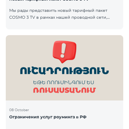
Team. Телевизионная услуга предоставляется без
Мы рады представить новый тарифный пакет
ТВ-приставки — доступ осуществляется через
COSMO 3 TV в рамках нашей проводной сети,
приложение TeamTV Smart. Стоимость
который объединяет интернет, телевидение и
фиксированную телефонию — современное
решение для вашего дома. Пакет будет доступен в
городах Варденис и Гавар до 15 ноября 2025 года
включительно. В пакет COSMO 3 TV входит:
Интернет: скорость до 50 Мбит/с Телевидение: до
80 каналов через приложение TeamTV Smart
Фиксированная телефония: 180 минут на звонки
внутри фиксированной сети Team Телевизионная
услуг
08 October
Ограничения услуг роуминга в РФ