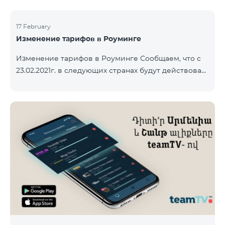
17 February
Изменение тарифов в Роуминге
Изменение тарифов в Роуминге Сообщаем, что с
23.02.2021г. в следующих странах будут действовать
новые тарифы в роуминге: Входящие звонки – 500
драм/минута Исходящие звонки в Армению – 2500
драм/минута Исходящие звонки Международные –
2500 драм/минута Исходящие звонки локальные –
500 драм/минута SMS – 250 драм Интернет – 7000
драм/МБ Список стран: Бермудские острова,
Буркина-Фасо, Кабо-Верде, Куба, Эквоториальная
Гвинея, Эфиопия, Гамбия, Гвинея, Мадага