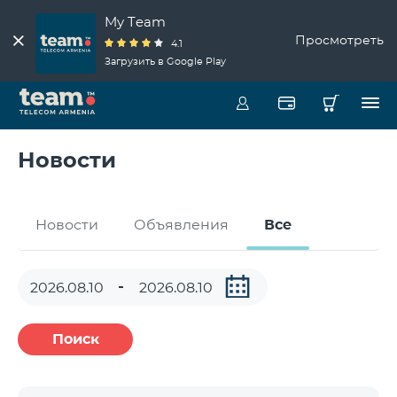
My Team
Просмотреть
4.1
Загрузить в Google Play
Новости
Новости
Объявления
Все
Поиск