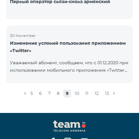
Первый оператор связи-снова армянский
30 November
Изменение условий пользования приложением
«Twitter»
Уважаемый абонент, сообщаем, что с 01.12.2020 при
использовании мобильного приложения «Twitter»
будет осуществляться тарификация Интернета. В
случае, если на вашем счету имеется остаток
Интернета, то тарификация будет осуществляться
5
6
7
8
9
10
11
12
13
с данного остатка․ После исчерпания которого
дальнейшая тарификация будет осуществляться
согласно условиям вашего тарифного плана.