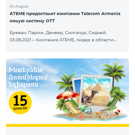
04 August
ATEME предоставит компании Telecom Armenia
новую систему OTT
Ереван, Париж, Денвер, Сингапур, Сидней,
03.08.2021 – Компания ATEME, лидер в области
решений для видеовещания, кабельного
телевидения, DHT, IPTV и OTT, сегодня объявила о
заключении нового контракта с Telecom Armenia,
поставщиком услуг IPTV и OTT под брендом
Beeline, который запускает обновленный пакет
телевизионных услуг на рынке Армении.
Компания Telecom Armenia приняла решение
модернизировать существующую систему. Нам
требовалась производительная, масштабируемая
инфраструктура для пр