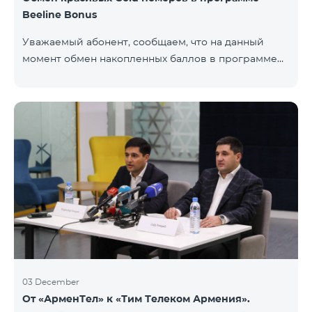
Beeline Bonus
Уважаемый абонент, сообщаем, что на данный
момент обмен накопленных баллов в программе
Beeline Bonus на красивые номера Gold
недоступен. Для обмена доступны номера других
категорий: Nickel, Bronze, Silver, Platinum.
03 December
От «АрменТел» к «Тим Телеком Армения».