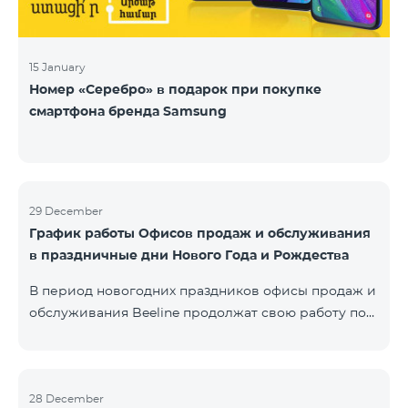
15 January
Номер «Серебро» в подарок при покупке
смартфона бренда Samsung
29 December
График работы Офисов продаж и обслуживания
в праздничные дни Нового Года и Рождества
В период новогодних праздников офисы продаж и
обслуживания Beeline продолжат свою работу по
специальному графику. Подробнее с графиком
можете ознакомиться здесь.Beeline E-shop
возобновит обработку онлайн-заказов 8 января
2020 года.
28 December