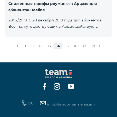
Сниженные тарифы роуминга в Арцахе для
абонентов Beeline
28/12/2019. С 28 декабря 2019 года для абонентов
Beeline, путешествующих в Арцах, действуют
новые сниженные тарифы: для входящих звонков –
15 драм/мин, для исходящих звонков в Армению и
местных звонков в Арцахе - 29 драм/мин, 1 МБ
10
11
12
13
14
15
16
17
18
Интернета – 22 драм, а для коротких сообщений -
40 драм/SMS. Изменение действующих до этого
тарифов в Арцахе будет нести продолжительный
характер тарифов роуминга в Арцахе согласно
Меморандому, подписанному между
Государственной комиссией по регулированию
общественны
100
info@telecomarmenia.am