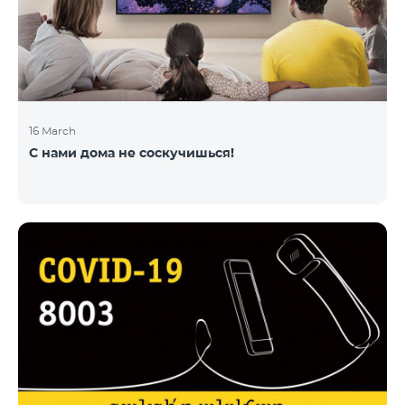
16 March
С нами дома не соскучишься!