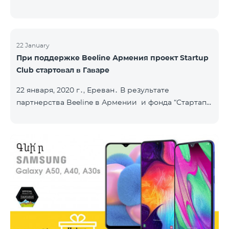
22 January
При поддержке Beeline Армения проект Startup
Club стартовал в Гаваре
22 января, 2020 г․, Ереван․ В результате
партнерства Beeline в Армении и фонда “Стартап
Армения”, в городе Гавар успешно стартовал
проект Sturtup Club. Sturtup Club – это
образовательная инициатива, цель которой –
помочь молодым людям из регионов раскрыть
свои предпринимательские способности и
повысить их социальную ответственность. Клубы
задействованы в ряде армянских общин: в
Апаране, Аштараке, Егварде, приграничных Коти,
Айгеховите, и уже в Гаваре. Гаварский кл