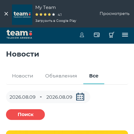
My Team
Просмотреть
4.1
Загрузить в Google Play
Новости
Новости
Объявления
Все
Поиск