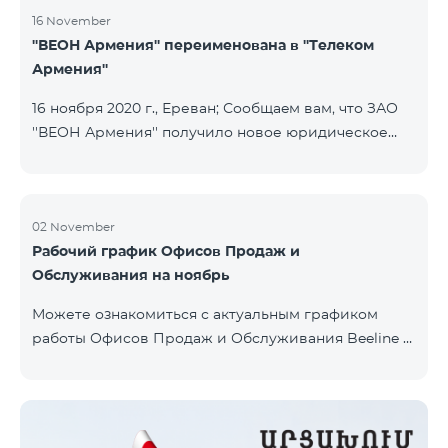
16 November
''ВЕОН Армения'' переименована в ''Телеком
Армения''
16 ноября 2020 г., Ереван; Сообщаeм вам, что ЗАО
''ВЕОН Армения'' получило новое юридическое
наименование; новое название компании - ЗАО
"Телеком Армения". Изменение наименования
была официально зарегистрирована 16 ноября
2020 года. Внесенное изменение никоим образом
02 November
Рабочий график Офисов Продаж и
не повлияет на права, обязанности и услуги,
Обслуживания на ноябрь
предоставляемые компанией, которые будут
выполняться в том же объеме. В связи с этим
Можете ознакомиться с актуальным графиком
сообщаем, что компания сохранит свою
работы Офисов Продаж и Обслуживания Beeline в
деятельность и будет предоставлять услуги под
разделе сайта «Офисы».
брендом ''Билай