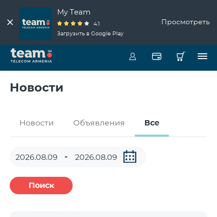
My Team
Просмотреть
4.1
Загрузить в Google Play
Новости
Новости
Объявления
Все
Поиск