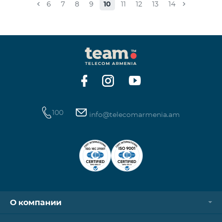
совместима с 4G сетью, то необходимо поменять
6
7
8
9
10
11
12
13
14
её на 4G USIM карту. Стоимость смены SIM-карты
200 драм. Совместимость SIM карты и телефона с
сетью 4G можно проверить, набрав запрос *444# с
мобильного телефона. Ограничения скорости
интернет связи действуют согласно условиям
100
info@telecomarmenia.am
О компании