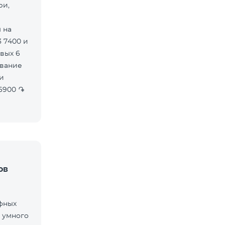
ри,
 на
 7400 и
вых 6
ов
фных
 умного