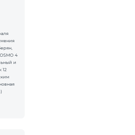
раля
рмения
берян,
COSMO 4
льный и
 12
ским