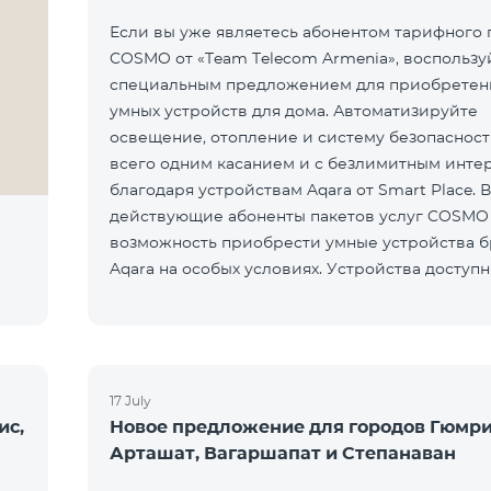
Если вы уже являетесь абонентом тарифного 
COSMO от «Team Telecom Armenia», воспользу
специальным предложением для приобретен
умных устройств для дома. Автоматизируйте
освещение, отопление и систему безопаснос
всего одним касанием и с безлимитным инте
благодаря устройствам Aqara от Smart Place. 
действующие абоненты пакетов услуг COSMO
возможность приобрести умные устройства 
Aqara на особых условиях. Устройства доступн
салоне Team Pla
17 July
ис,
Новое предложение для городов Гюмри
Арташат, Вагаршапат и Степанаван