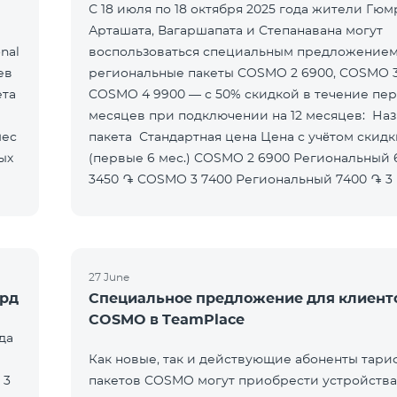
С 18 июля по 18 октября 2025 года жители Гюм
Арташата, Вагаршапата и Степанавана могут
nal
воспользоваться специальным предложением
ев
региональные пакеты COSMO 2 6900, COSMO 3
COSMO 4 9900 — с 50% скидкой в течение пер
месяцев при подключении на 12 месяцев: Название
пакета Стандартная цена Цена с учётом скидки
(первые 6 мес.) COSMO 2 6900 Региональный 6900 ֏
3450 ֏ COSMO 3 7400 Региональный 7400 ֏ 3
27 June
ерд
Специальное предложение для клиент
COSMO в TeamPlace
да
Как новые, так и действующие абоненты тари
 3
пакетов COSMO могут приобрести устройства