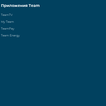
Приложения Team
TeamTV
My Team
TeamPay
Team Energy