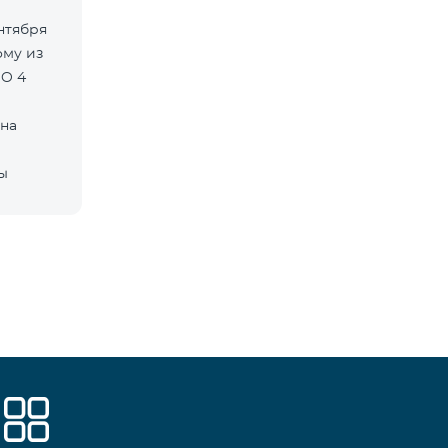
ентября
MO 4
 на
ны