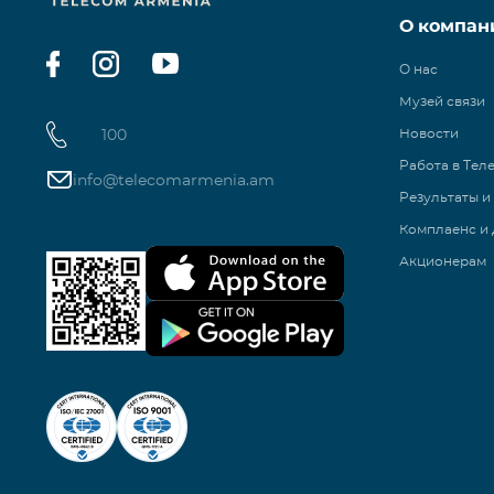
О компан
О нас
Музей связи
100
Новости
Работа в Тел
info@telecomarmenia.am
Результаты и
Комплаенс и 
Акционерам