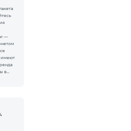
пакета
йтесь
ия
ти —
рнетом
Все
 имеют
бренда
ы в
,