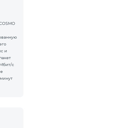
т COSMO
ованную
его
ис и
пакет
ие
 минут