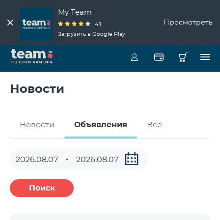
My Team
Просмотреть
4.1
Загрузить в Google Play
Новости
Новости
Объявления
Все
Поиск