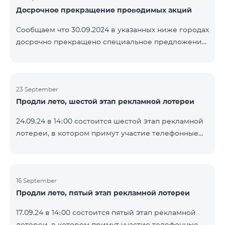
Досрочное прекращение проводимых акций
помощью генератора случайных чисел. Следите за
нами на официальных каналах Team в Facebook и
Сообщаем что 30.09.2024 в указанных ниже городах
YouTube. Подробнее:
досрочно прекращено специальное предложение,
https://www.telecomarmenia.am/ru/B2S
действующее для физических лиц и абонентов
услуги «Моя Компания» ОАО «Телеком Армения»
на тарифные пакеты COSMO 4 9900 и COMBO 4
23 September
9900. Вайк Чаренцаван Ванадзор
Продли лето, шестой этап рекламной лотереи
24.09.24 в 14։00 состоится шестой этап рекламной
лотереи, в котором примут участие телефонные
номера абонентов предоплатного тарифного
плана TeamTok, предоставленные в рамках акции с
телефоном Honor 200 Lite с 16.09.24 по 22.09.24.
Выигравшие номера телефонов будут выбраны с
16 September
Продли лето, пятый этап рекламной лотереи
помощью генератора случайных чисел. Следите за
нами на официальных каналах Team в Facebook и
17.09.24 в 14։00 состоится пятый этап рекламной
YouTube. Подробнее:
лотереи, в котором примут участие телефонные