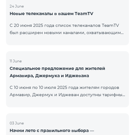
24 June
Новые телеканалы в вашем TeamTV
С 20 июня 2025 года список телеканалов TeamTV
был расширен новыми каналами, охватывающими
жанры фильмов, детских программ, новостей и
музыки. Добавлены следующие телеканалы: ID
Название Жанр 122 Cartoon Classic Детский 177 DW
Russian Информационный 230 AMEDIA Фильмы 231
11 June
Специальное предложение для жителей
AMEDIA 2 Фильмы 232 AMEDIA HIT Фильмы 233
Армавира, Джермука и Иджевана
AMEDIA Premium HD Фильмы 234 4Y Фи
С 10 июня по 10 июля 2025 года жителям городов
Армавир, Джермук и Иджеван доступны тарифные
пакеты COSMO Regional на специальных условиях:
COSMO 2 6900 Regional COSMO 3 7400 Regional
COSMO 4 9900 Regional В рамках акции
предоставляется 50% скидка на первые 6 месяцев
03 June
Начни лето с правильного выбора —
при условии годовой подписки (12 месяцев).