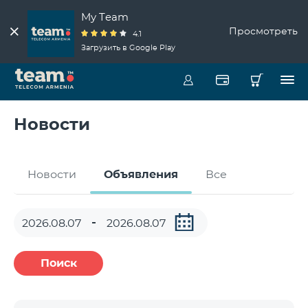
My Team
Просмотреть
4.1
Загрузить в Google Play
Новости
Новости
Объявления
Все
Поиск