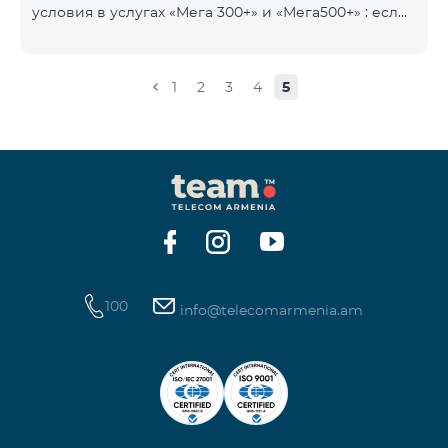
условия в услугах «Мега 300+» и «Мега500+» : если
на счету имеется сумма, превышающая
ежедневную плату за услугу, и она автоматически
продлевается, остаток неиспользованного
1
2
3
4
5
интернета не обнуляется и переносится на
следующий день с возможностью накопления до
100 ГБ.
100
info@telecomarmenia.am