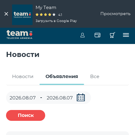
My Team
Просмотреть
4.1
Загрузить в Google Play
Новости
Новости
Объявления
Все
Поиск