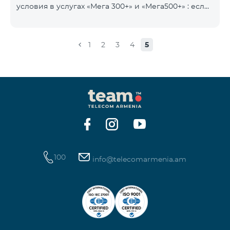
условия в услугах «Мега 300+» и «Мега500+» : если
на счету имеется сумма, превышающая
ежедневную плату за услугу, и она автоматически
продлевается, остаток неиспользованного
1
2
3
4
5
интернета не обнуляется и переносится на
следующий день с возможностью накопления до
100 ГБ.
100
info@telecomarmenia.am