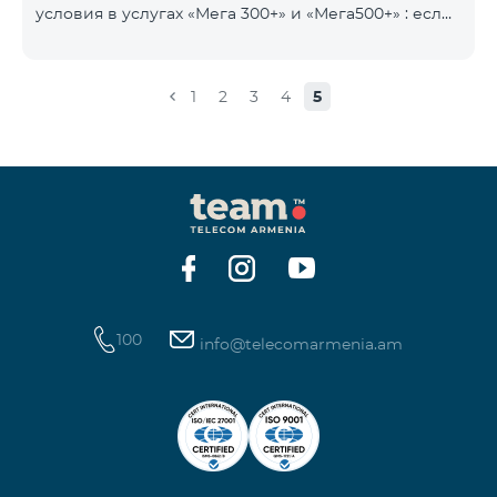
условия в услугах «Мега 300+» и «Мега500+» : если
на счету имеется сумма, превышающая
ежедневную плату за услугу, и она автоматически
продлевается, остаток неиспользованного
1
2
3
4
5
интернета не обнуляется и переносится на
следующий день с возможностью накопления до
100 ГБ.
100
info@telecomarmenia.am