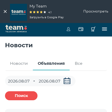
My Team
Просмотреть
4.1
Загрузить в Google Play
Новости
Новости
Объявления
Все
Поиск