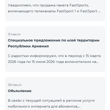
Уведомляем, что продажа пакета FastSports,
включающего телеканалы FastSport 1 и FastSport 2,
доступных в TeamTV, прекращена. С 20 апреля
текущего года будет остановлена и трансляция
указанных телеканалов. Изменение связано с
решением вещателя. По вопросам или для
13 March
Специальное предложение по всей территории
получения дополнительной информации просим
Республики Армения
обращаться в компанию «Фаст Медиа».
С радостью информируем, что в период с 15 марта
2026 года по 15 июня 2026 года включительно на
всей территории Республики Армения действуют
специальные условия․ Тарифные пакеты COSMO 4
12500, COSMO 4 16500 и COSMO 4 9900
Региональный будут доступны со скидкой 25% при
09 March
Объявление
подключении на 12 месяцев с автоматическим
продлением ещё на 12 месяцев. Тарифный
В связи с текущей ситуацией в регионе услуги
пакет COMBO 4 9900 также предоставляется со
мобильного интернета для абонентов,
скидкой 25% сроком на 12 месяцев. Кроме того, для