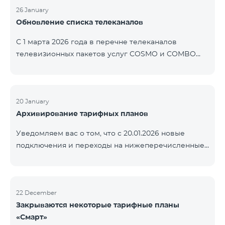
контролем нашей компании. В настоящее время
26 January
Обновление списка телеканалов
точные сроки восстановления услуг неизвестны.
Дополнительная информация будет
С 1 марта 2026 года в перечне телеканалов
предоставлена по мере изменения ситуации.
телевизионных пакетов услуг COSMO и COMBO
Благодарим за понимание.
будут внесены изменения. В соответствии с
данными изменениями региональные
мультиплексные телеканалы будут доступны
только в тех регионах, где их трансляция является
20 January
Архивирование тарифных планов
обязательной. Данные изменения реализуются в
рамках обновления технических параметров
Уведомляем вас о том, что с 20.01.2026 новые
телевизионной платформы и полностью
подключения и переходы на нижеперечисленные
соответствуют нормам местного вещания.
тарифные планы будут приостановлены. COMBO 2
Перечень телеканалов по регионам приведён
Max COMBO 2 Plus COMBO 2 TV COMBO 4 Basic
ниже.
8990 COMBO 4 Plus 10990
ЕреванКотайкГегаркуникАраратАрмавирЛор
22 December
Закрываются некоторые тарифные планы
«Смарт»