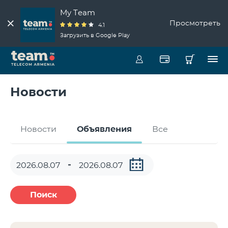
My Team
Просмотреть
4.1
Загрузить в Google Play
Новости
Новости
Объявления
Все
Поиск