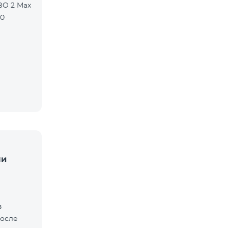
BO 2 Max
90
ли
в
после