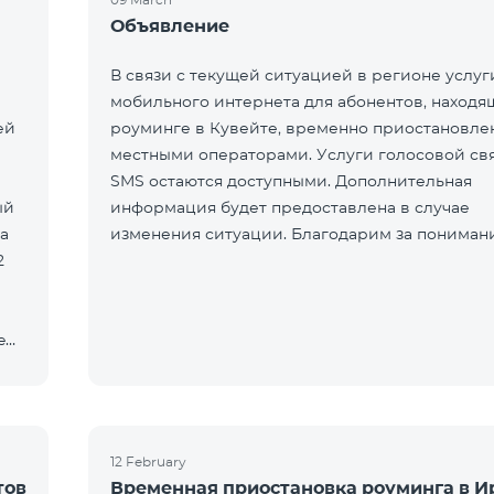
Объявление
В связи с текущей ситуацией в регионе услуг
мобильного интернета для абонентов, находя
ей
роуминге в Кувейте, временно приостановле
местными операторами. Услуги голосовой св
SMS остаются доступными. Дополнительная
ый
информация будет предоставлена в случае
а
изменения ситуации. Благодарим за пониман
2
e
12 February
тов
Временная приостановка роуминга в И