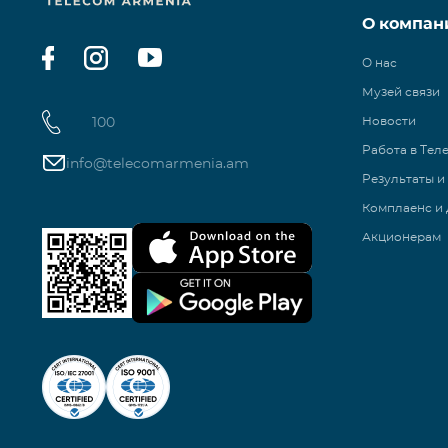
О компан
О нас
Музей связи
100
Новости
Работа в Тел
info@telecomarmenia.am
Результаты и
Комплаенс и 
Акционерам