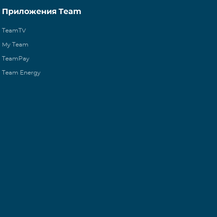
Приложения Team
TeamTV
My Team
TeamPay
Team Energy