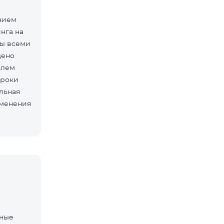
нием
нга на
ны всеми
дено
олем
сроки
льная
зменения
нные