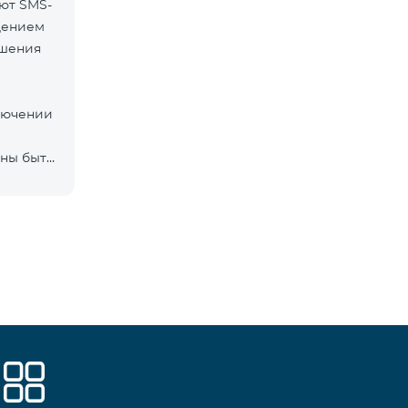
ют SMS-
дением
ршения
ключении
ны быть