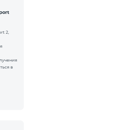
port
rt 2,
я
лучения
ться в