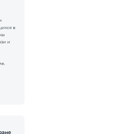
и
щихся в
ны
язи и
ие.
ране