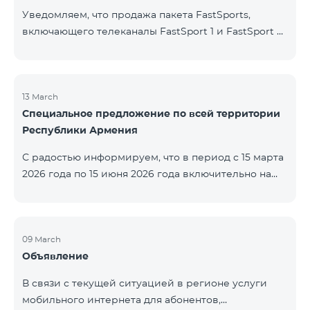
Уведомляем, что продажа пакета FastSports,
включающего телеканалы FastSport 1 и FastSport 2,
доступных в TeamTV, прекращена. С 20 апреля
текущего года будет остановлена и трансляция
указанных телеканалов. Изменение связано с
решением вещателя. По вопросам или для
13 March
Специальное предложение по всей территории
получения дополнительной информации просим
Республики Армения
обращаться в компанию «Фаст Медиа».
С радостью информируем, что в период с 15 марта
2026 года по 15 июня 2026 года включительно на
всей территории Республики Армения действуют
специальные условия․ Тарифные пакеты COSMO 4
12500, COSMO 4 16500 и COSMO 4 9900
Региональный будут доступны со скидкой 25% при
09 March
Объявление
подключении на 12 месяцев с автоматическим
продлением ещё на 12 месяцев. Тарифный
В связи с текущей ситуацией в регионе услуги
пакет COMBO 4 9900 также предоставляется со
мобильного интернета для абонентов,
скидкой 25% сроком на 12 месяцев. Кроме того, для