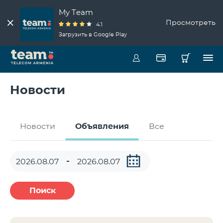
My Team
Просмотреть
4.1
Загрузить в Google Play
Новости
Новости
Объявления
Все
Поиск