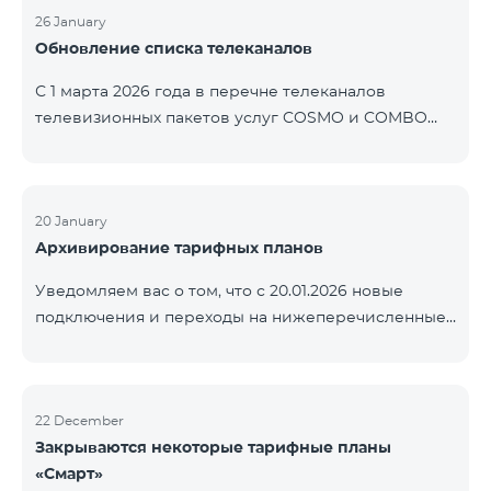
контролем нашей компании. В настоящее время
26 January
Обновление списка телеканалов
точные сроки восстановления услуг неизвестны.
Дополнительная информация будет
С 1 марта 2026 года в перечне телеканалов
предоставлена по мере изменения ситуации.
телевизионных пакетов услуг COSMO и COMBO
Благодарим за понимание.
будут внесены изменения. В соответствии с
данными изменениями региональные
мультиплексные телеканалы будут доступны
только в тех регионах, где их трансляция является
20 January
Архивирование тарифных планов
обязательной. Данные изменения реализуются в
рамках обновления технических параметров
Уведомляем вас о том, что с 20.01.2026 новые
телевизионной платформы и полностью
подключения и переходы на нижеперечисленные
соответствуют нормам местного вещания.
тарифные планы будут приостановлены. COMBO 2
Перечень телеканалов по регионам приведён
Max COMBO 2 Plus COMBO 2 TV COMBO 4 Basic
ниже.
8990 COMBO 4 Plus 10990
ЕреванКотайкГегаркуникАраратАрмавирЛор
22 December
Закрываются некоторые тарифные планы
«Смарт»