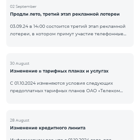
02 September
Продли лето, третий этап рекламной лотереи
03.09.24 в 14։00 состоится третий этап рекламной
лотереи, в котором примут участие телефонные
номера абонентов предоплатного тарифного
плана TeamTok, предоставленные в рамках акции с
телефоном Honor 200 Lite с 26.08.24 по 01.09.24.
Выигравшие номера телефонов будут выбраны с
30 August
Изменение в тарифных планах и услугах
помощью генератора случайных чисел. Следите за
нами на официальных каналах Team в Facebook и
С 01.10.2024 изменяются условия следующих
YouTube. Подробнее:
предоплатных тарифных планов ОАО «Телеком
https://www.telecomarmenia.am/ru/B2S?s
Армения»: Услуги Опция 1 или Опция 2 будут
продлены автоматически при наличии
достаточного количества денежных средств на
балансе абонентов предоплтаного тарифного
28 August
Изменение кредитного лимита
пакета «Ремикс». Если на момент оплаты
недостаточно средств, услуги Опция 1 или Опция 2