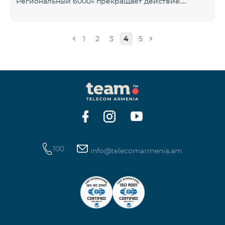
Региональный 6000» прекращает действие.
1900 Drive 80 ГБ Образование Drive max
Существующие абоненты указанного тарифного
плана автоматически перейдут на тарифный план
«COMBO 4 Региональный 7990», абонентская плата
1
2
3
4
5
составит 7990 драмов в месяц вместо прежних
6000 драмов. В рамках тарифного объем
мобильного интернета будет равен - 15 Гб,
количество предоставляемых бесплатных SMS-
сообщений составит 300 SMS, безлимитные
бесплатные минуты в сети «Team», «Beeline РФ»,
«Tele 2», а также возможность приоб
100
info@telecomarmenia.am