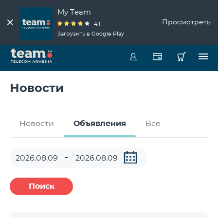
My Team
Просмотреть
4.1
Загрузить в Google Play
Новости
Новости
Объявления
Все
Поиск