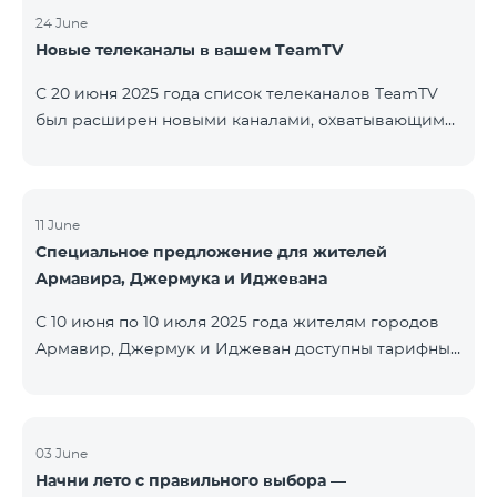
24 June
Новые телеканалы в вашем TeamTV
С 20 июня 2025 года список телеканалов TeamTV
был расширен новыми каналами, охватывающими
жанры фильмов, детских программ, новостей и
музыки. Добавлены следующие телеканалы: ID
Название Жанр 122 Cartoon Classic Детский 177 DW
Russian Информационный 230 AMEDIA Фильмы 231
11 June
Специальное предложение для жителей
AMEDIA 2 Фильмы 232 AMEDIA HIT Фильмы 233
Армавира, Джермука и Иджевана
AMEDIA Premium HD Фильмы 234 4Y Фи
С 10 июня по 10 июля 2025 года жителям городов
Армавир, Джермук и Иджеван доступны тарифные
пакеты COSMO Regional на специальных условиях:
COSMO 2 6900 Regional COSMO 3 7400 Regional
COSMO 4 9900 Regional В рамках акции
предоставляется 50% скидка на первые 6 месяцев
03 June
Начни лето с правильного выбора —
при условии годовой подписки (12 месяцев).