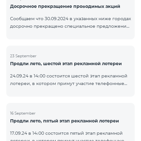
Досрочное прекращение проводимых акций
помощью генератора случайных чисел. Следите за
нами на официальных каналах Team в Facebook и
Сообщаем что 30.09.2024 в указанных ниже городах
YouTube. Подробнее:
досрочно прекращено специальное предложение,
https://www.telecomarmenia.am/ru/B2S
действующее для физических лиц и абонентов
услуги «Моя Компания» ОАО «Телеком Армения»
на тарифные пакеты COSMO 4 9900 и COMBO 4
23 September
9900. Вайк Чаренцаван Ванадзор
Продли лето, шестой этап рекламной лотереи
24.09.24 в 14։00 состоится шестой этап рекламной
лотереи, в котором примут участие телефонные
номера абонентов предоплатного тарифного
плана TeamTok, предоставленные в рамках акции с
телефоном Honor 200 Lite с 16.09.24 по 22.09.24.
Выигравшие номера телефонов будут выбраны с
16 September
Продли лето, пятый этап рекламной лотереи
помощью генератора случайных чисел. Следите за
нами на официальных каналах Team в Facebook и
17.09.24 в 14։00 состоится пятый этап рекламной
YouTube. Подробнее:
лотереи, в котором примут участие телефонные