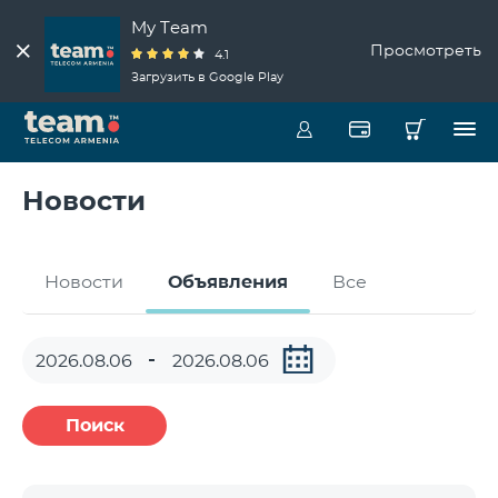
My Team
Просмотреть
4.1
Загрузить в Google Play
Новости
Новости
Объявления
Все
Поиск