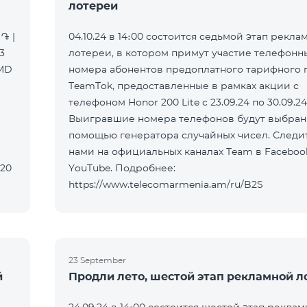
лотереи
֏ |
04.10.24 в 14։00 состоится седьмой этап рекла
3
лотереи, в котором примут участие телефонн
AMD
номера абонентов предоплатного тарифного 
TeamTok, предоставленные в рамках акции с
телефоном Honor 200 Lite с 23.09.24 по 30.09.24
Выигравшие номера телефонов будут выбран
помощью генератора случайных чисел. Следит
нами на официальных каналах Team в Faceboo
320
YouTube. Подробнее:
https://www.telecomarmenia.am/ru/B2S
23 September
й
Продли лето, шестой этап рекламной л