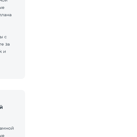
мной
ые
плана
ы с
е за
k и
й
ламной
ые