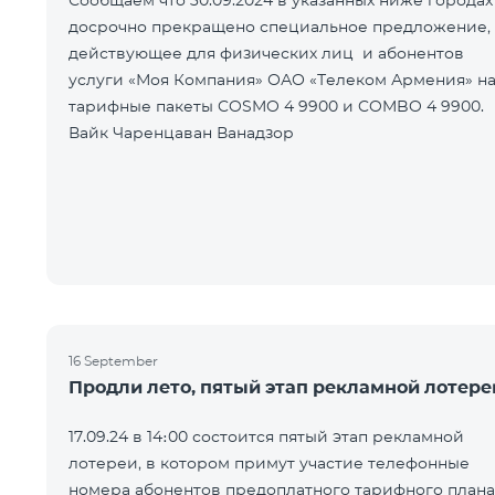
Сообщаем что 30.09.2024 в указанных ниже городах
досрочно прекращено специальное предложение,
действующее для физических лиц и абонентов
услуги «Моя Компания» ОАО «Телеком Армения» н
тарифные пакеты COSMO 4 9900 и COMBO 4 9900.
Вайк Чаренцаван Ванадзор
16 September
Продли лето, пятый этап рекламной лотере
17.09.24 в 14։00 состоится пятый этап рекламной
лотереи, в котором примут участие телефонные
номера абонентов предоплатного тарифного плана