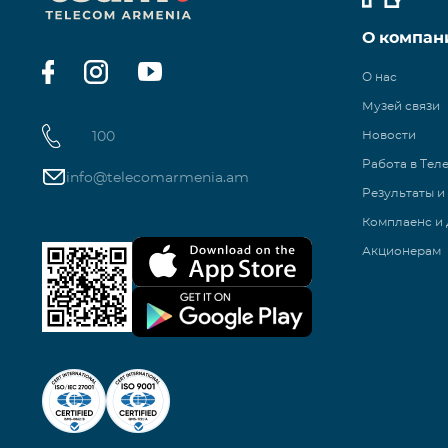
О компан
О нас
Музей связи
100
Новости
Работа в Тел
info@telecomarmenia.am
Результаты и
Комплаенс и 
Акционерам