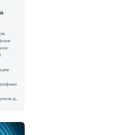
ей
дов
ифные
иях:
l
яцев
арифных