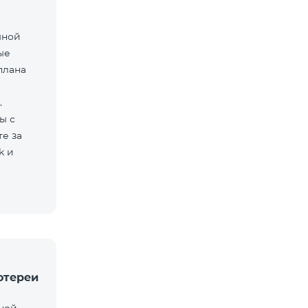
мной
ые
плана
.
ы с
е за
k и
отереи