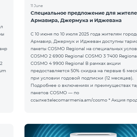
11 June
Специальное предложение для жител
Армавира, Джермука и Иджевана
ыл
ры
С 10 июня по 10 июля 2025 года жителям горо
Армавир, Джермук и Иджеван доступны тар
пакеты COSMO Regional на специальных услов
COSMO 2 6900 Regional COSMO 3 7400 Regiona
COSMO 4 9900 Regional В рамках акции
предоставляется 50% скидка на первые 6 мес
при условии годовой подписки (12 месяцев).
Подробнее о включениях и преимуществах т
пакетов COSMO — по
ссылке:telecomarmenia.am/cosmo * Акция продлена до
10 сентября 2025 года включительно.