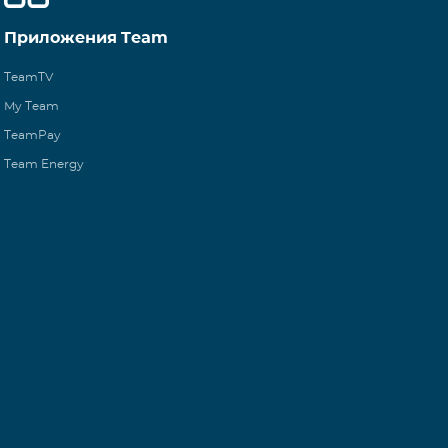
Приложения Team
TeamTV
My Team
TeamPay
Team Energy