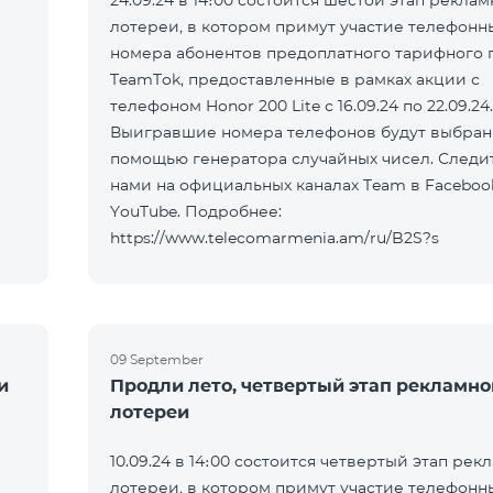
24.09.24 в 14։00 состоится шестой этап рекла
лотереи, в котором примут участие телефонн
номера абонентов предоплатного тарифного 
а
TeamTok, предоставленные в рамках акции с
телефоном Honor 200 Lite с 16.09.24 по 22.09.24.
Выигравшие номера телефонов будут выбран
помощью генератора случайных чисел. Следит
нами на официальных каналах Team в Faceboo
YouTube. Подробнее:
https://www.telecomarmenia.am/ru/B2S?s
09 September
и
Продли лето, четвертый этап рекламно
лотереи
10.09.24 в 14։00 состоится четвертый этап рек
лотереи, в котором примут участие телефонн