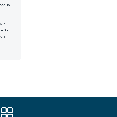
плана
.
ы с
е за
k и