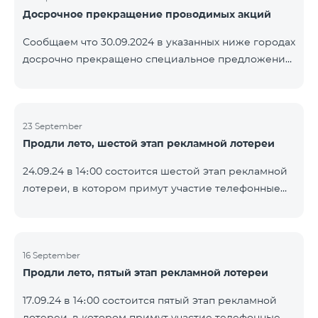
Досрочное прекращение проводимых акций
помощью генератора случайных чисел. Следите за
нами на официальных каналах Team в Facebook и
Сообщаем что 30.09.2024 в указанных ниже городах
YouTube. Подробнее:
досрочно прекращено специальное предложение,
https://www.telecomarmenia.am/ru/B2S
действующее для физических лиц и абонентов
услуги «Моя Компания» ОАО «Телеком Армения»
на тарифные пакеты COSMO 4 9900 и COMBO 4
23 September
9900. Вайк Чаренцаван Ванадзор
Продли лето, шестой этап рекламной лотереи
24.09.24 в 14։00 состоится шестой этап рекламной
лотереи, в котором примут участие телефонные
номера абонентов предоплатного тарифного
плана TeamTok, предоставленные в рамках акции с
телефоном Honor 200 Lite с 16.09.24 по 22.09.24.
Выигравшие номера телефонов будут выбраны с
16 September
Продли лето, пятый этап рекламной лотереи
помощью генератора случайных чисел. Следите за
нами на официальных каналах Team в Facebook и
17.09.24 в 14։00 состоится пятый этап рекламной
YouTube. Подробнее:
лотереи, в котором примут участие телефонные