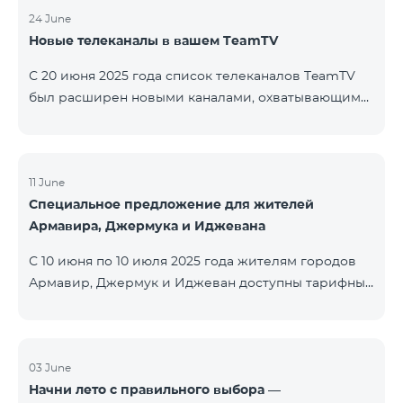
24 June
Новые телеканалы в вашем TeamTV
С 20 июня 2025 года список телеканалов TeamTV
был расширен новыми каналами, охватывающими
жанры фильмов, детских программ, новостей и
музыки. Добавлены следующие телеканалы: ID
Название Жанр 122 Cartoon Classic Детский 177 DW
Russian Информационный 230 AMEDIA Фильмы 231
11 June
Специальное предложение для жителей
AMEDIA 2 Фильмы 232 AMEDIA HIT Фильмы 233
Армавира, Джермука и Иджевана
AMEDIA Premium HD Фильмы 234 4Y Фи
С 10 июня по 10 июля 2025 года жителям городов
Армавир, Джермук и Иджеван доступны тарифные
пакеты COSMO Regional на специальных условиях:
COSMO 2 6900 Regional COSMO 3 7400 Regional
COSMO 4 9900 Regional В рамках акции
предоставляется 50% скидка на первые 6 месяцев
03 June
Начни лето с правильного выбора —
при условии годовой подписки (12 месяцев).