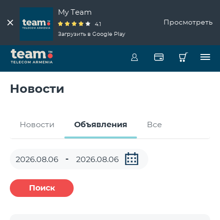
My Team
Просмотреть
4.1
Загрузить в Google Play
Новости
Новости
Объявления
Все
Поиск