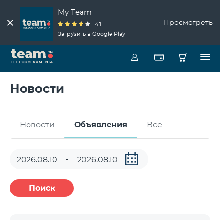
My Team
Просмотреть
4.1
Загрузить в Google Play
Новости
Новости
Объявления
Все
Поиск