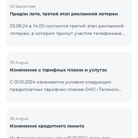
02 September
Продли лето, третий этап рекламной лотереи
03.09.24 в 14։00 состоится третий этап рекламной
лотереи, в котором примут участие телефонные
номера абонентов предоплатного тарифного
плана TeamTok, предоставленные в рамках акции с
телефоном Honor 200 Lite с 26.08.24 по 01.09.24.
Выигравшие номера телефонов будут выбраны с
30 August
Изменение в тарифных планах и услугах
помощью генератора случайных чисел. Следите за
нами на официальных каналах Team в Facebook и
С 01.10.2024 изменяются условия следующих
YouTube. Подробнее:
предоплатных тарифных планов ОАО «Телеком
https://www.telecomarmenia.am/ru/B2S?s
Армения»: Услуги Опция 1 или Опция 2 будут
продлены автоматически при наличии
достаточного количества денежных средств на
балансе абонентов предоплтаного тарифного
28 August
Изменение кредитного лимита
пакета «Ремикс». Если на момент оплаты
недостаточно средств, услуги Опция 1 или Опция 2