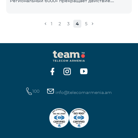
Региональный 6000» прекращает действие.
1900 Drive 80 ГБ Образование Drive max
Существующие абоненты указанного тарифного
плана автоматически перейдут на тарифный план
«COMBO 4 Региональный 7990», абонентская плата
1
2
3
4
5
составит 7990 драмов в месяц вместо прежних
6000 драмов. В рамках тарифного объем
мобильного интернета будет равен - 15 Гб,
количество предоставляемых бесплатных SMS-
сообщений составит 300 SMS, безлимитные
бесплатные минуты в сети «Team», «Beeline РФ»,
«Tele 2», а также возможность приоб
100
info@telecomarmenia.am