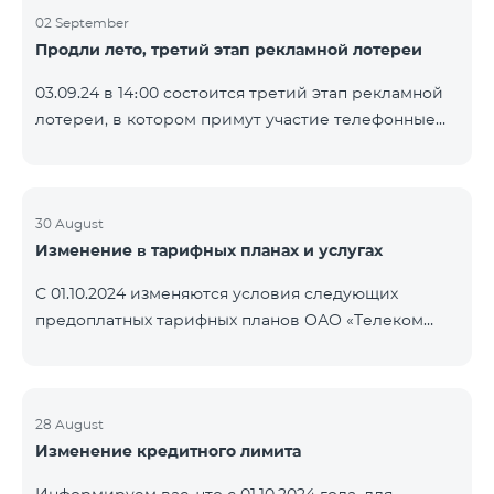
02 September
Продли лето, третий этап рекламной лотереи
03.09.24 в 14։00 состоится третий этап рекламной
лотереи, в котором примут участие телефонные
номера абонентов предоплатного тарифного
плана TeamTok, предоставленные в рамках акции с
телефоном Honor 200 Lite с 26.08.24 по 01.09.24.
Выигравшие номера телефонов будут выбраны с
30 August
Изменение в тарифных планах и услугах
помощью генератора случайных чисел. Следите за
нами на официальных каналах Team в Facebook и
С 01.10.2024 изменяются условия следующих
YouTube. Подробнее:
предоплатных тарифных планов ОАО «Телеком
https://www.telecomarmenia.am/ru/B2S?s
Армения»: Услуги Опция 1 или Опция 2 будут
продлены автоматически при наличии
достаточного количества денежных средств на
балансе абонентов предоплтаного тарифного
28 August
Изменение кредитного лимита
пакета «Ремикс». Если на момент оплаты
недостаточно средств, услуги Опция 1 или Опция 2