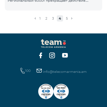
Региональный 6000» прекращает действие.
1900 Drive 80 ГБ Образование Drive max
Существующие абоненты указанного тарифного
плана автоматически перейдут на тарифный план
«COMBO 4 Региональный 7990», абонентская плата
1
2
3
4
5
составит 7990 драмов в месяц вместо прежних
6000 драмов. В рамках тарифного объем
мобильного интернета будет равен - 15 Гб,
количество предоставляемых бесплатных SMS-
сообщений составит 300 SMS, безлимитные
бесплатные минуты в сети «Team», «Beeline РФ»,
«Tele 2», а также возможность приоб
100
info@telecomarmenia.am