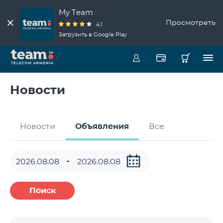
My Team
Просмотреть
4.1
Загрузить в Google Play
Новости
Новости
Объявления
Все
Поиск