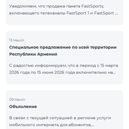
Уведомляем, что продажа пакета FastSports,
включающего телеканалы FastSport 1 и FastSport 2,
доступных в TeamTV, прекращена. С 20 апреля
текущего года будет остановлена и трансляция
указанных телеканалов. Изменение связано с
решением вещателя. По вопросам или для
13 March
Специальное предложение по всей территории
получения дополнительной информации просим
Республики Армения
обращаться в компанию «Фаст Медиа».
С радостью информируем, что в период с 15 марта
2026 года по 15 июня 2026 года включительно на
всей территории Республики Армения действуют
специальные условия․ Тарифные пакеты COSMO 4
12500, COSMO 4 16500 и COSMO 4 9900
Региональный будут доступны со скидкой 25% при
09 March
Объявление
подключении на 12 месяцев с автоматическим
продлением ещё на 12 месяцев. Тарифный
В связи с текущей ситуацией в регионе услуги
пакет COMBO 4 9900 также предоставляется со
мобильного интернета для абонентов,
скидкой 25% сроком на 12 месяцев. Кроме того, для