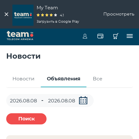
My Team
Просмотреть
4.1
Загрузить в Google Play
Новости
Новости
Объявления
Все
Поиск