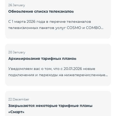
контролем нашей компании. В настоящее время
26 January
Обновление списка телеканалов
точные сроки восстановления услуг неизвестны.
Дополнительная информация будет
С 1 марта 2026 года в перечне телеканалов
предоставлена по мере изменения ситуации.
телевизионных пакетов услуг COSMO и COMBO
Благодарим за понимание.
будут внесены изменения. В соответствии с
данными изменениями региональные
мультиплексные телеканалы будут доступны
только в тех регионах, где их трансляция является
20 January
Архивирование тарифных планов
обязательной. Данные изменения реализуются в
рамках обновления технических параметров
Уведомляем вас о том, что с 20.01.2026 новые
телевизионной платформы и полностью
подключения и переходы на нижеперечисленные
соответствуют нормам местного вещания.
тарифные планы будут приостановлены. COMBO 2
Перечень телеканалов по регионам приведён
Max COMBO 2 Plus COMBO 2 TV COMBO 4 Basic
ниже.
8990 COMBO 4 Plus 10990
ЕреванКотайкГегаркуникАраратАрмавирЛор
22 December
Закрываются некоторые тарифные планы
«Смарт»