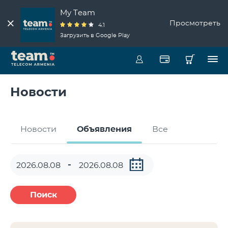
My Team
Просмотреть
4.1
Загрузить в Google Play
Новости
Новости
Объявления
Все
Поиск