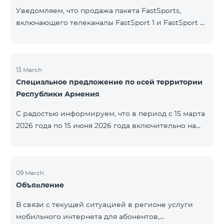
Уведомляем, что продажа пакета FastSports,
включающего телеканалы FastSport 1 и FastSport 2,
доступных в TeamTV, прекращена. С 20 апреля
текущего года будет остановлена и трансляция
указанных телеканалов. Изменение связано с
решением вещателя. По вопросам или для
13 March
Специальное предложение по всей территории
получения дополнительной информации просим
Республики Армения
обращаться в компанию «Фаст Медиа».
С радостью информируем, что в период с 15 марта
2026 года по 15 июня 2026 года включительно на
всей территории Республики Армения действуют
специальные условия․ Тарифные пакеты COSMO 4
12500, COSMO 4 16500 и COSMO 4 9900
Региональный будут доступны со скидкой 25% при
09 March
Объявление
подключении на 12 месяцев с автоматическим
продлением ещё на 12 месяцев. Тарифный
В связи с текущей ситуацией в регионе услуги
пакет COMBO 4 9900 также предоставляется со
мобильного интернета для абонентов,
скидкой 25% сроком на 12 месяцев. Кроме того, для