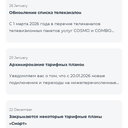
контролем нашей компании. В настоящее время
26 January
Обновление списка телеканалов
точные сроки восстановления услуг неизвестны.
Дополнительная информация будет
С 1 марта 2026 года в перечне телеканалов
предоставлена по мере изменения ситуации.
телевизионных пакетов услуг COSMO и COMBO
Благодарим за понимание.
будут внесены изменения. В соответствии с
данными изменениями региональные
мультиплексные телеканалы будут доступны
только в тех регионах, где их трансляция является
20 January
Архивирование тарифных планов
обязательной. Данные изменения реализуются в
рамках обновления технических параметров
Уведомляем вас о том, что с 20.01.2026 новые
телевизионной платформы и полностью
подключения и переходы на нижеперечисленные
соответствуют нормам местного вещания.
тарифные планы будут приостановлены. COMBO 2
Перечень телеканалов по регионам приведён
Max COMBO 2 Plus COMBO 2 TV COMBO 4 Basic
ниже.
8990 COMBO 4 Plus 10990
ЕреванКотайкГегаркуникАраратАрмавирЛор
22 December
Закрываются некоторые тарифные планы
«Смарт»